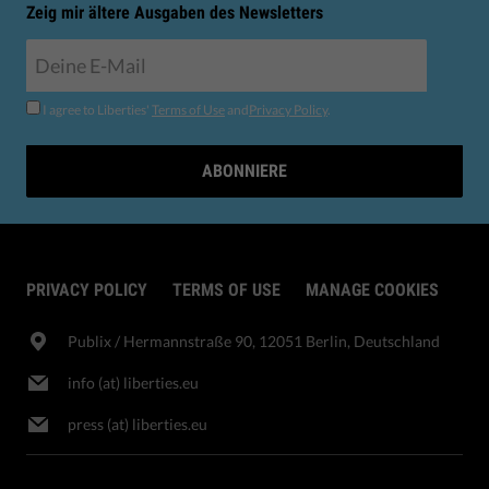
Zeig mir ältere Ausgaben des Newsletters
I agree to Liberties'
Terms of Use
and
Privacy Policy
.
ABONNIERE
PRIVACY POLICY
TERMS OF USE
MANAGE COOKIES
Publix​ / Hermannstraße 90, 12051 Berlin, Deutschland
info (at) liberties.eu
press (at) liberties.eu