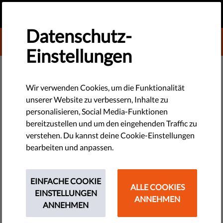
DE
SPENDEN
MENU
Datenschutz-
DONATE TO LIBERTIES
Einstellungen
DEMOKRATIE & GERECHTIGKEIT
EU-Parlament stimmt für
Wir verwenden Cookies, um die Funktionalität
unserer Website zu verbessern, Inhalte zu
besseren Schutz der Freiheiten,
personalisieren, Social Media-Funktionen
aber der Rat hinkt hinterher
bereitzustellen und um den eingehenden Traffic zu
verstehen. Du kannst deine Cookie-Einstellungen
bearbeiten und anpassen.
Die Europaabgeordneten haben gerade über zwei
Legislativvorschläge abgestimmt, mit denen die EU den
Schutz unserer Rechte gegen den Vormarsch der Autoritären
EINFACHE COOKIE
ALLE COOKIES
verbessern könnte. Beide basieren auf Ideen von Liberties.
EINSTELLUNGEN
ANNEHMEN
Lies hier die Hintergründe.
ANNEHMEN