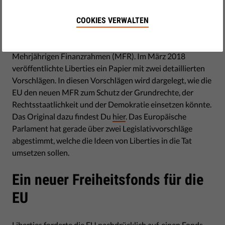
by Israel Butler
Januar 17, 2019
COOKIES VERWALTEN
Die EU verhandelt derzeit über ihren nächsten
siebenjährigen Ausgabenplan, den so genannten
Mehrjährigen Finanzrahmen (MFR). Im März 2018
veröffentlichte Liberties ein Papier mit zwei detaillierten
Vorschlägen. In diesen Vorschlägen wird dargelegt, wie die
EU den neuen MFR zum Schutz der Grundrechte, der
Rechtsstaatlichkeit und der Demokratie einsetzen könnte.
Das Original dazu findest Du
hier
. Das Europäische
Parlament hat gerade über zwei Legislativvorschläge
abgestimmt, welche die Ideen von Liberties in die Tat
umsetzen sollen.
Ein neuer Freiheitsfonds für die
EU
Liberties forderte die EU nachdrücklich auf, einen Fonds