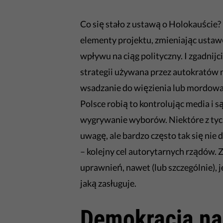
Co się stało z ustawą o Holokauście?
elementy projektu, zmieniając ustawę
wpływu na ciąg polityczny. I zgadnijc
strategii używana przez autokratów 
wsadzanie do więzienia lub mordowa
Polsce robią to kontrolując media i s
wygrywanie wyborów. Niektóre z tyc
uwagę, ale bardzo często tak się nie 
– kolejny cel autorytarnych rządów
uprawnień, nawet (lub szczególnie), j
jaką zasługuje.
Demokracja na