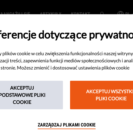
ZAANGAŻUJ SIĘ
ARTYKUŁY
KONTAKT
PL
ferencje dotyczące prywatno
plików cookie w celu zwiększenia funkcjonalności naszej witryny
esze i skup się na
zacji treści, zapewnienia funkcji mediów społecznościowych i anal
 stronie. Możesz zmienić i dostosować ustawienia plików cookie
prawdę ważne
AKCEPTUJ
AKCEPTUJ WSZYSTK
PODSTAWOWE PLIKI
PLIKI COOKIE
łeczeństwa skupiła się na
COOKIE
 tzw. ustawy o Holokauście, polski
i przepchnął zmiany legislacyjne,
ZARZĄDZAJ PLIKAMI COOKIE