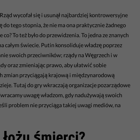
 Rząd wycofał się i usunął najbardziej kontrowersyjne
 do tego stopnia, że nie ma ona praktycznie żadnego
ie co? To też było do przewidzenia. To jedna ze znanych
na całym świecie. Putin konsoliduje władzę poprzez
nie swoich przeciwników; rządy na Węgrzech i w
ądy oraz zmieniając prawo, aby ułatwić sobie
h zmian przyciągają krajową i międzynarodową
dzieje. Tutaj do gry wkraczają organizacje pozarządowe
. Zwracamy uwagę władzom, gdy nadużywają swoich
eśli problem nie przyciąga takiej uwagi mediów, na
 łożu śmierci?