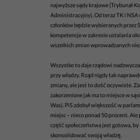
najwyższe sądy krajowe (Trybunał Ko
Administracyjny). Od teraz TK i NSA
członków będzie wybieranych przez 
kompetencje w zakresie ustalania o
wszelkich zmian wprowadzanych niez
Wszystko to daje rządowi nadzwycza
przy władzy. Rząd nigdy tak naprawd
zmiany, ale jest to dość oczywiste. 
zakorzenione jak ma to miejsce w są
Was). PiS zdobył większość w parlam
miejsc – nieco ponad 50 procent. Ale 
część społeczeństwa jest gotowa, b
skonsolidować swoją władzę.