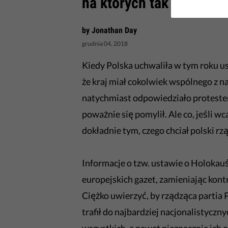
na których tak naprawd
by Jonathan Day
grudnia 04, 2018
Kiedy Polska uchwaliła w tym roku us
że kraj miał cokolwiek wspólnego z
natychmiast odpowiedziało proteste
poważnie się pomylił. Ale co, jeśli wca
dokładnie tym, czego chciał polski rz
Informacje o tzw. ustawie o Holokauś
europejskich gazet, zamieniając kon
Ciężko uwierzyć, by rządząca partia 
trafił do najbardziej nacjonalistyczny