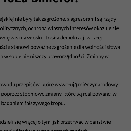
jskiej nie były tak zagrożone, a agresorami są rządy
litycznych, ochrona własnych interesów okazuje się
awdę wisi na włosku, to siła demokracji w całej
uście stanowi poważne zagrożenie dla wolności słowa
a w sobie nie niszczy praworządności. Zmiany w
 powodu przepisów, które wywołują międzynarodowy
u, poprzez stopniowe zmiany, które są realizowane, w
ę badaniem fałszywego tropu.
dzieli się więcej o tym, jak przetrwać w państwie