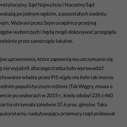
nstytucyjny, Sąd Najwyższy i Naczelny Sąd
 wskażą po jednym sędzim, a pozostałych siedmiu
Sejm. Wybrani przez Sejm urzędnicy przejmą
kręgów wyborczych i będą mogli dokonywać przeglądu
ależnie przez samorządy lokalne.
jne uprawnienia, które zapewnią mu utrzymanie się
ę nie wyjaśnił, dlaczego trzeba było wprowadzić
Zachowanie władzy przez PiS nigdy nie było tak mocno
siednim populistycznym reżimie (Tak Węgry, mowa o
encie po wyborach w 2015 r., kiedy zdobył 235 z 460
partia otrzymała zaledwie 37,6 proc. głosów. Taka
y autorytarny, nadużywający przemocy rząd próbował