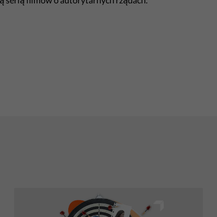
zą serią filmów o autorytarnych rządach.