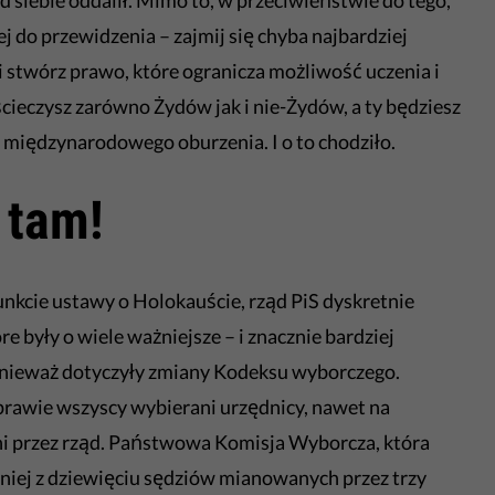
d siebie oddalił. Mimo to, w przeciwieństwie do tego,
ej do przewidzenia – zajmij się chyba najbardziej
 stwórz prawo, które ogranicza możliwość uczenia i
cieczysz zarówno Żydów jak i nie-Żydów, a ty będziesz
 międzynarodowego oburzenia. I o to chodziło.
 tam!
unkcie ustawy o Holokauście, rząd PiS dyskretnie
re były o wiele ważniejsze – i znacznie bardziej
ponieważ dotyczyły zmiany Kodeksu wyborczego.
 prawie wszyscy wybierani urzędnicy, nawet na
ni przez rząd. Państwowa Komisja Wyborcza, która
śniej z dziewięciu sędziów mianowanych przez trzy