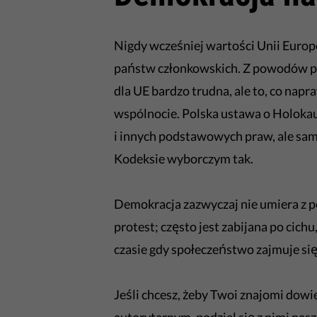
Nigdy wcześniej wartości Unii Europe
państw członkowskich. Z powodów po
dla UE bardzo trudna, ale to, co napr
wspólnocie. Polska ustawa o Holoka
i innych podstawowych praw, ale sam
Kodeksie wyborczym tak.
Demokracja zazwyczaj nie umiera z
protest; często jest zabijana po cich
czasie gdy społeczeństwo zajmuje si
Jeśli chcesz, żeby Twoi znajomi dowie