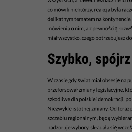
wszystkich, a nawet nieznacznie ich o
co mówili niektórzy, reakcja była racz
delikatnym tematem na kontynencie i
mówienia o nim, a z pewnością rozwś
miał wszystko, czego potrzebujesz do
Szybko, spójrz
W czasie gdy świat miał obsesję na p
przeforsował zmiany legislacyjne, któ
szkodliwe dla polskiej demokracji, 
Niezwykle istotnej zmiany. Od teraz
szczeblu regionalnym, będą wybiera
nadzoruje wybory, składała się wcze