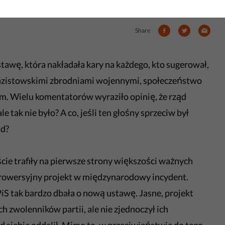
ę mu zależało.
Share
tawę, która nakładała kary na każdego, kto sugerował,
 nazistowskimi zbrodniami wojennymi, społeczeństwo
m. Wielu komentatorów wyraziło opinię, że rząd
le tak nie było? A co, jeśli ten głośny sprzeciw był
ąd?
cie trafiły na pierwsze strony większości ważnych
trowersyjny projekt w międzynarodowy incydent.
PiS tak bardzo dbała o nową ustawę. Jasne, projekt
ch zwolenników partii, ale nie zjednoczył ich