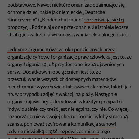
podstawowe. Nawet niektóre organizacje zajmujące się
ochroną dzieci, takie jak niemieckie „Deutsche
Kinderverein” i „Kinderschutzbund”
sprzeciwiają się tej
propozycji
. Podzielają one przekonanie, że istnieją lepsze
strategie zwalczania wykorzystywania seksualnego dzieci.
Jednym z argumentów szeroko podzielanych przez
organizacje cyfrowe i organizacje praw człowieka
jest to, że
organy ścigania są już przytłoczone liczbą ujawnionych
spraw. Dodatkowym obciążeniem jest to, że
przeszukiwanie wszystkich dostępnych materiałów
nieuchronnie wywoła wiele fałszywych alarmów, takich jak
np. w przypadku zdjęć z wakacji na plaży. Następnie
organy krajowe będą decydować w każdym przypadku
indywidualnie, czy treść jest nielegalna, czy nie. Co więcej,
rozporządzenie w swojej obecnej formie byłoby straconą
szansą, ponieważ szyfrowana komunikacja
stanowi
jedynie niewielką część rozpowszechniania
tego
niszczącego życie materiału. Wreszcie, chociaż wniosek