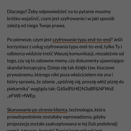
Dlaczego? Żeby odpowiedzieć na to pytanie musimy
krótko wyjaśnić, czym jest szyfrowanie i w jaki sposób
zależą od niego Twoje prawa.
Po pierwsze, czym jest
szyfrowanie typu end-to-end
? Jeśli
korzystasz z usług szyfrowania typu end-to-end, tylko Ty i
odbiorca widzicie treść Waszej komunikacji, niezależnie od
tego, czy są to zabawne memy, czy dokumenty ujawniające
skandal korupcyjny. Dzieje się tak dzięki tzw. kluczowi
prywatnemu, którego nikt poza właścicielem nie zna i
który sprawia, że zdanie „spóźnię się, proszę włóż pizzę do
piekarnika” wygląda tak: G6Sx8%HE)N3aBF&NFWsE
„eFWE=fWEp.
Skanowanie po stronie klienta
, technologia, która
prawdopodobnie zostałaby wprowadzona, gdyby
propozycja została zaakceptowana w tej (lub podobnej)
wersji, oznacza, że treść Twojej komunikacji jest