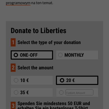
programowym
na ten temat.
Donate to Liberties
1
Select the type of your donation
ONE-OFF
MONTHLY
2
Select the amount
10 €
20 €
35 €
Spenden Sie mindestens 50 EUR und
3
erhalten Sie ein kostenloses T-Shirt