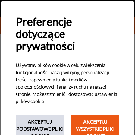
PL
PRZEKAŻ DAROWIZNĘ
MENU
Preferencje
DONATE TO LIBERTIES
dotyczące
NOWE TECHNOLOGIE I PRAWA CZŁOWIEKA
prywatności
​Komisja Europejska powinna
zwalczać wykorzystywanie
Używamy plików cookie w celu zwiększenia
funkcjonalności naszej witryny, personalizacji
seksualne dzieci w internecie
treści, zapewnienia funkcji mediów
unikając masowej inwigilacji:
społecznościowych i analizy ruchu na naszej
stronie. Możesz zmienić i dostosować ustawienia
dokument programowy
plików cookie
Propozycja Komisji dotycząca walki z wykorzystywaniem
seksualnym dzieci w internecie wynika z dobrych intencji, ale
AKCEPTUJ
AKCEPTUJ
jest źle skonstruowana. Plan KE zagroziłby szyfrowaniu i
PODSTAWOWE PLIKI
WSZYSTKIE PLIKI