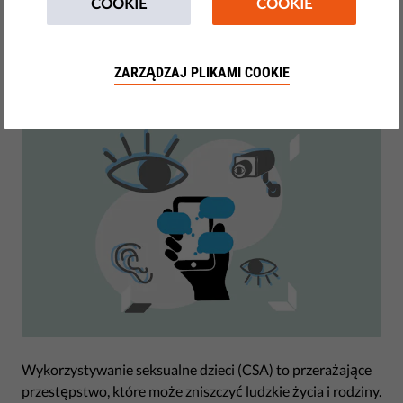
negatywnie wpłynąłby na nasze prawa podstawowe, w tym
COOKIE
COOKIE
na prawa dzieci.
by Liberties.EU
ZARZĄDZAJ PLIKAMI COOKIE
września 28, 2022
Wykorzystywanie seksualne dzieci (CSA) to przerażające
przestępstwo, które może zniszczyć ludzkie życia i rodziny.