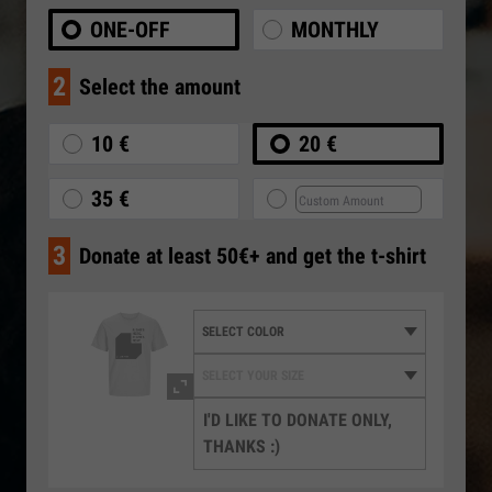
ONE-OFF
MONTHLY
2
Select the amount
10 €
20 €
35 €
3
Donate at least 50€+ and get the t-shirt
I'D LIKE TO DONATE ONLY,
THANKS :)