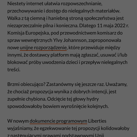
Niestety internet ułatwia rozpowszechnianie,
przechowywanie i dostęp do nielegalnych materiałów.
Walka z tą ciemną i haniebną stroną społeczeństwa jest
niezaprzeczalnie pilna i konieczna. Dlatego 11 maja 2022 r.
Komisja Europejska, pod przewodnictwem komisarz do
spraw wewnętrznych Ylvy Johannson, zaproponowała
nowe
unijne rozporządzenie
, które przewiduje między
innymi, że dostawcy platform mają zgłaszać, usuwać i/lub
blokować próby uwodzenia dzieci i przepływ nielegalnych
treści.
Brzmi obiecująco? Zastanówmy się jeszcze raz. Uważamy,
że chociaż propozycja wynika z dobrych intencji, jest
zupełnie chybiona. Odcięcie tej głowy hydry
spowodowałoby bowiem wyrośnięcie kolejnych.
W nowym
dokumencie programowym
Liberties
wyjaśniamy, że egzekwowanie tej propozycji kolidowałoby
z następującymi prawami podstawowymi Unii