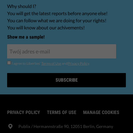
Why should I?
You will get the latest reports before anyone else!
You can follow what we are doing for your rights!
You will know about our achivements!
Show me a sample!
I agree to Liberties'
Terms of Use
and
Privacy Policy
.
SUBSCRIBE
PRIVACY POLICY
TERMS OF USE
MANAGE COOKIES
Publix​ / Hermannstraße 90, 12051 Berlin, Germany