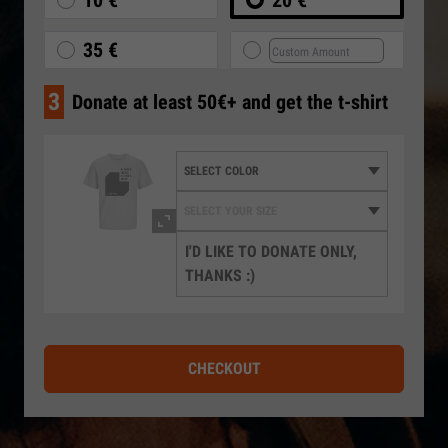
10 €
20 €
35 €
3
Donate at least 50€+ and get the t-shirt
I'D LIKE TO DONATE ONLY,
THANKS :)
CHECKOUT