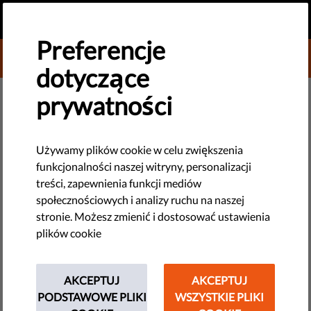
PL
PRZEKAŻ DAROWIZNĘ
MENU
Preferencje
DONATE TO LIBERTIES
dotyczące
MONITORING UE
prywatności
Włochy wprowadzają
przestępstwo stosowania tortur
Używamy plików cookie w celu zwiększenia
funkcjonalności naszej witryny, personalizacji
do kodeksu karnego!
treści, zapewnienia funkcji mediów
społecznościowych i analizy ruchu na naszej
Po dekadach oczekiwań, Włochy wprowadziły wreszcie
stronie. Możesz zmienić i dostosować ustawienia
przestępstwo stosowania tortur do kodeksu karnego.
plików cookie
Definicja przestępstwa, przewidziana w nowej ustawie, jest
do tego stopnia niedopracowana, że wiele osób starało...
AKCEPTUJ
AKCEPTUJ
PODSTAWOWE PLIKI
by Italian Coalition for Civil Liberties and Rights
WSZYSTKIE PLIKI