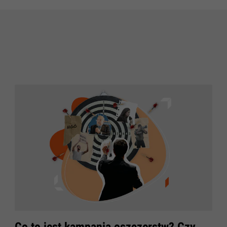
​Co to jest kampania oszczerstw? Czy