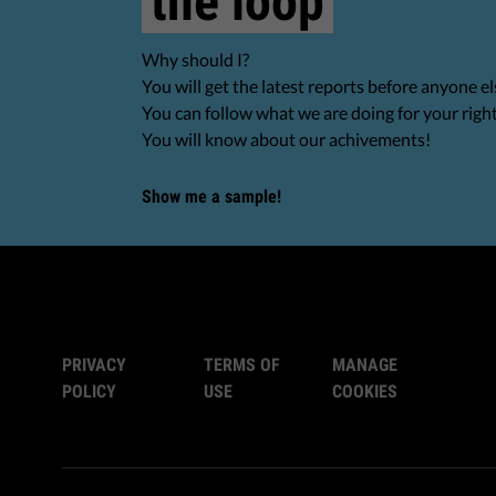
the loop
Why should I?
You will get the latest reports before anyone el
You can follow what we are doing for your righ
You will know about our achivements!
Show me a sample!
PRIVACY
TERMS OF
MANAGE
POLICY
USE
COOKIES