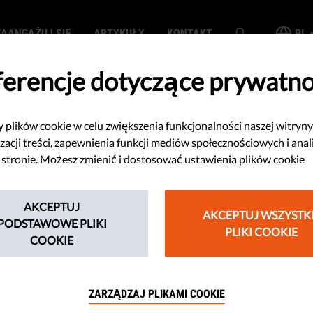
ZAANGAŻUJ SIĘ
ARTYKUŁY
KONTAKT
PL
ferencje dotyczące prywatno
plików cookie w celu zwiększenia funkcjonalności naszej witryny
s. nielegalnej
zacji treści, zapewnienia funkcji mediów społecznościowych i anal
 stronie. Możesz zmienić i dostosować ustawienia plików cookie
ibii do Europy
AKCEPTUJ
AKCEPTUJ WSZYSTK
PODSTAWOWE PLIKI
PLIKI COOKIE
 się na Malcie, aby omówić plan
COOKIE
wstrzymania napływu imigrantów z
 służy jako "punkt przerzutowy" dla
ZARZĄDZAJ PLIKAMI COOKIE