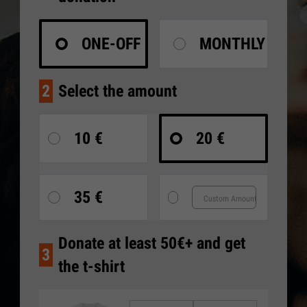
ONE-OFF
MONTHLY
2
Select the amount
10 €
20 €
35 €
Donate at least 50€+ and get
3
the t-shirt