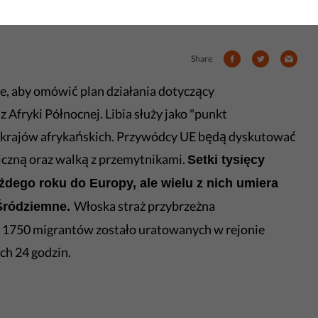
jów afrykańskich. Przywódcy...
Share
e, aby omówić plan działania dotyczący
Afryki Północnej. Libia służy jako "punkt
u krajów afrykańskich. Przywódcy UE będą dyskutować
niczną oraz walką z przemytnikami.
Setki tysięcy
żdego roku do Europy, ale wielu z nich umiera
Włoska straż przybrzeżna
Śródziemne.
 1750 migrantów zostało uratowanych w rejonie
ch 24 godzin.