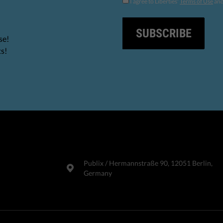
I agree to Liberties'
Terms of Use
an
SUBSCRIBE
se!
ts!
Publix​ / Hermannstraße 90, 12051 Berlin,
Germany