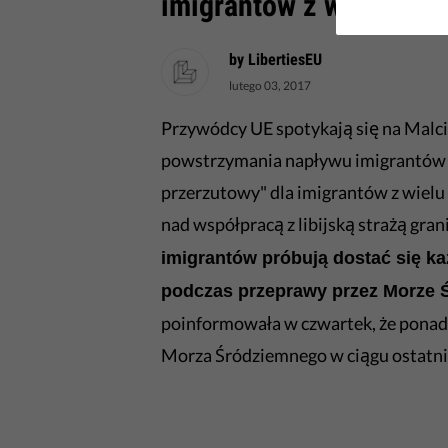
imigrantów z wielu kra
by LibertiesEU
lutego 03, 2017
Przywódcy UE spotykają się na Malci
powstrzymania napływu imigrantów z 
przerzutowy" dla imigrantów z wiel
nad współpracą z libijską strażą gra
imigrantów próbują dostać się ka
podczas przeprawy przez Morze 
poinformowała w czwartek, że ponad
Morza Śródziemnego w ciągu ostatni