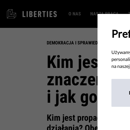
O NAS
NASZA PRACA
Pre
DEMOKRACJA I SPRAWIEDLIWOŚĆ
Używamy 
Kim jest pr
personali
na naszej
znaczenie, 
i jak go ro
Kim jest propagandysta 
działania? Obecnie wsz