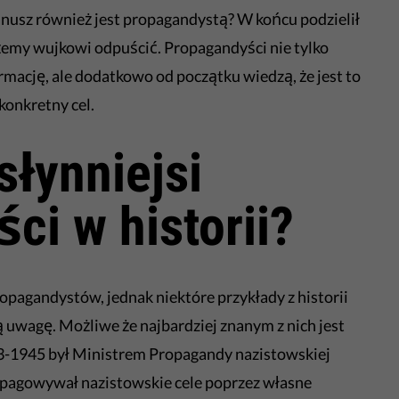
anusz również jest propagandystą? W końcu podzielił
żemy wujkowi odpuścić. Propagandyści nie tylko
mację, ale dodatkowo od początku wiedzą, że jest to
konkretny cel.
słynniejsi
ci w historii?
pagandystów, jednak niektóre przykłady z historii
 uwagę. Możliwe że najbardziej znanym z nich jest
33-1945 był Ministrem Propagandy nazistowskiej
opagowywał nazistowskie cele poprzez własne