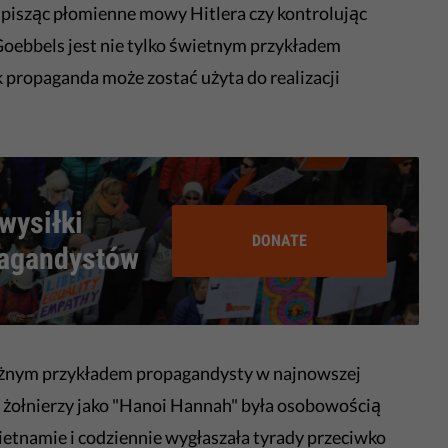
 pisząc płomienne mowy Hitlera czy kontrolując
. Goebbels jest nie tylko świetnym przykładem
k propaganda może zostać użyta do realizacji
wysiłki
DONATE
pagandystów
ażnym przykładem propagandysty w najnowszej
 żołnierzy jako "Hanoi Hannah" była osobowością
etnamie i codziennie wygłaszała tyrady przeciwko