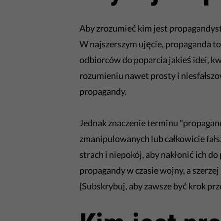
Aby zrozumieć kim jest propagandysta
W najszerszym ujęcie, propaganda to
odbiorców do poparcia jakieś idei, kwe
rozumieniu nawet prosty i niesfałs
propagandy.
Jednak znaczenie terminu "propaganda
zmanipulowanych lub całkowicie fałs
strach i niepokój, aby nakłonić ich d
propagandy w czasie wojny, a szerzej
{Subskrybuj, aby zawsze być krok pr