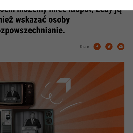
asem możemy mieć kłopot, żeby ją
wnież wskazać osoby
rozpowszechnianie.
Share