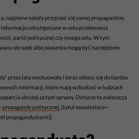
, najpierw należy przyjrzeć się samej propagandzie.
 informacje udostępniane w celu przekonania
stii, partii politycznej czy innego celu. W tym
zowany obrazek albo piosenka mogą być narzędziem
" przez lata ewoluowało i teraz odnosi się do bardzo
zywych informacji, które mają wzbudzać w ludziach
o poparcia ukrytej za tym sprawy. Dotyczy to zwłaszcza
 -
propagandy politycznej.
[tytuł newslettera=
zed propagandystami}]