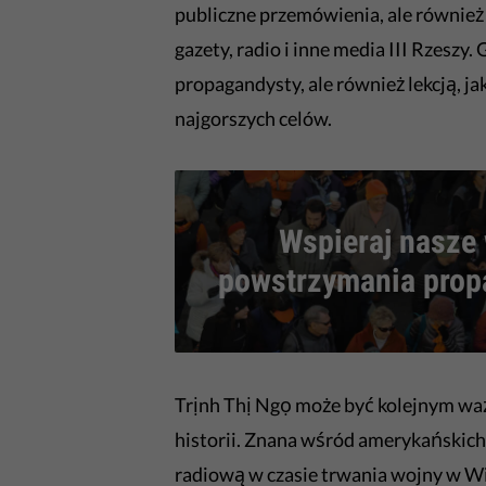
publiczne przemówienia, ale również
gazety, radio i inne media III Rzeszy
propagandysty, ale również lekcją, ja
najgorszych celów.
Wspieraj nasze 
powstrzymania pro
Trịnh Thị Ngọ może być kolejnym w
historii. Znana wśród amerykańskich
radiową w czasie trwania wojny w Wi