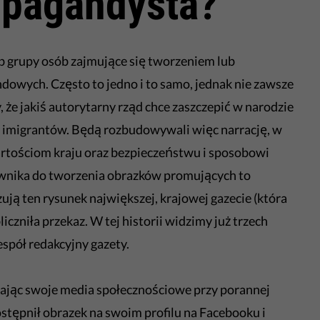
opagandysta?
 grupy osób zajmujące się tworzeniem lub
owych. Często to jedno i to samo, jednak nie zawsze
, że jakiś autorytarny rząd chce zaszczepić w narodzie
 w imigrantów. Będą rozbudowywali więc narrację, w
wartościom kraju oraz bezpieczeństwu i sposobowi
sownika do tworzenia obrazków promujących to
ują ten rysunek największej, krajowej gazecie (która
iczniła przekaz. W tej historii widzimy już trzech
spół redakcyjny gazety.
dając swoje media społecznościowe przy porannej
stępnił obrazek na swoim profilu na Facebooku i