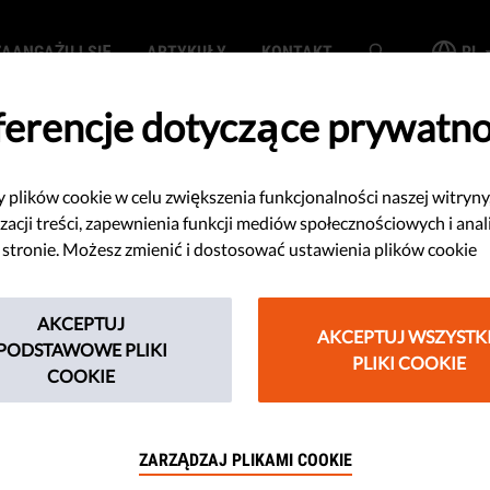
ZAANGAŻUJ SIĘ
ARTYKUŁY
KONTAKT
PL
ferencje dotyczące prywatno
plików cookie w celu zwiększenia funkcjonalności naszej witryny
opagandysta:
zacji treści, zapewnienia funkcji mediów społecznościowych i anal
 stronie. Możesz zmienić i dostosować ustawienia plików cookie
zachowanie, cele
AKCEPTUJ
zpoznać?
AKCEPTUJ WSZYSTK
PODSTAWOWE PLIKI
PLIKI COOKIE
COOKIE
i jakie są jego schematy
ZARZĄDZAJ PLIKAMI COOKIE
yscy narażeni jesteśmy na