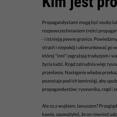
Kim jest pr
Propagandystami mogą być osoby lub
rozpowszechnianiem treści propagand
- i istnieją pewne granice. Powiedzmy
strach i niepokój i ukierunkować go
której "inni" zagrażają tradycjom i 
życia ludzi. Rząd zatrudnia więc ry
przesłanie. Następnie władze przekaz
pozostaje pod ich kontrolą), aby upubl
propagandystów: rysownika, rząd i ze
Ale co z wujkiem Januszem? Przeglą
kawie, zauważyłeś, że on również udo