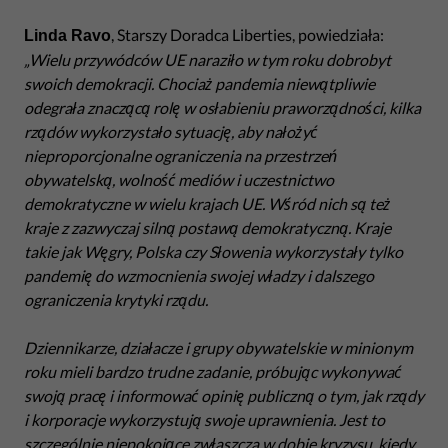
, Starszy Doradca Liberties, powiedziała:
Linda Ravo
„Wielu przywódców UE naraziło w tym roku dobrobyt
swoich demokracji. Chociaż pandemia niewątpliwie
odegrała znaczącą rolę w osłabieniu praworządności, kilka
rządów wykorzystało sytuację, aby nałożyć
nieproporcjonalne ograniczenia na przestrzeń
obywatelską, wolność mediów i uczestnictwo
demokratyczne w wielu krajach UE. Wśród nich są też
kraje z zazwyczaj silną postawą demokratyczną. Kraje
takie jak Węgry, Polska czy Słowenia wykorzystały tylko
pandemię do wzmocnienia swojej władzy i dalszego
ograniczenia krytyki rządu.
Dziennikarze, działacze i grupy obywatelskie w minionym
roku mieli bardzo trudne zadanie, próbując wykonywać
swoją pracę i informować opinię publiczną o tym, jak rządy
i korporacje wykorzystują swoje uprawnienia. Jest to
szczególnie niepokojące zwłaszcza w dobie kryzysu, kiedy