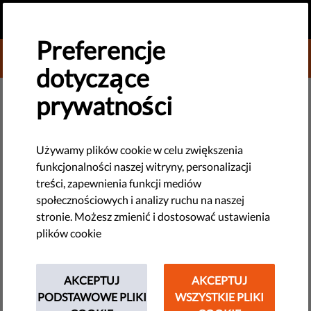
PL
PRZEKAŻ DAROWIZNĘ
MENU
Preferencje
DONATE TO LIBERTIES
dotyczące
DEMOKRACJA I SPRAWIEDLIWOŚĆ
prywatności
Komunikat prasowy: Demokracja
ucierpiała w całej UE w czasie
Używamy plików cookie w celu zwiększenia
funkcjonalności naszej witryny, personalizacji
pandemii COVID
treści, zapewnienia funkcji mediów
społecznościowych i analizy ruchu na naszej
Zgodnie z nowym obszernym raportem stworzonym przez UE
stronie. Możesz zmienić i dostosować ustawienia
Civil Liberties Union for Europe, obejmującym 14 członków z
plików cookie
całej UE, demokracja i praworządność uległy regresowi w
wielu krajach europejskich w 2020 roku.
AKCEPTUJ
AKCEPTUJ
PODSTAWOWE PLIKI
by LibertiesEU
WSZYSTKIE PLIKI