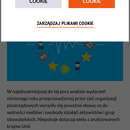
marca 09, 2021
COOKIE
COOKIE
ZARZĄDZAJ PLIKAMI COOKIE
W najobszerniejszej do tej pory analizie wydarzeń
minionego roku przeprowadzonej przez sieć organizacji
pozarządowych wyraziły się poważne obawy co do
wolności mediów i swobody działań aktywistów i grup
obywatelskich. Niepokoje dotyczą wielu z analizowanych
krajów Unii.