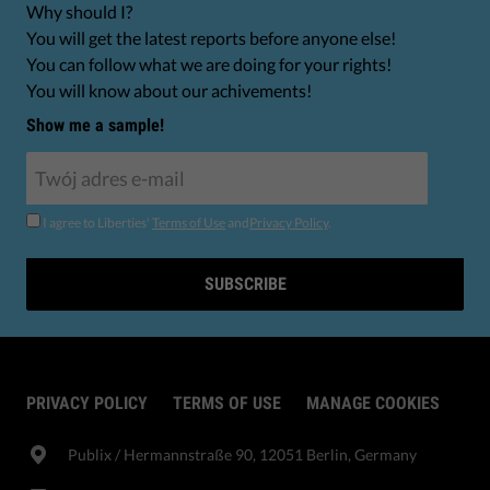
Why should I?
You will get the latest reports before anyone else!
You can follow what we are doing for your rights!
You will know about our achivements!
Show me a sample!
I agree to Liberties'
Terms of Use
and
Privacy Policy
.
SUBSCRIBE
PRIVACY POLICY
TERMS OF USE
MANAGE COOKIES
Publix​ / Hermannstraße 90, 12051 Berlin, Germany