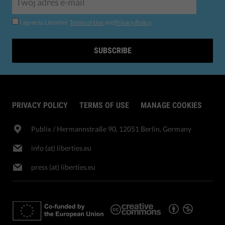
I agree to Liberties'
Terms of Use
and
Privacy Policy
.
SUBSCRIBE
PRIVACY POLICY
TERMS OF USE
MANAGE COOKIES
Publix​ / Hermannstraße 90, 12051 Berlin, Germany
info (at) liberties.eu
press (at) liberties.eu