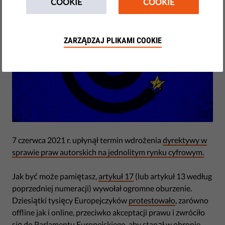
COOKIE
COOKIE
ZARZĄDZAJ PLIKAMI COOKIE
7 czerwca 2021 r. upłynął termin wdrożenia
dyrektywy w
sprawie praw autorskich na jednolitym rynku cyfrowym.
Jak być może pamiętasz,
artykuł 17
(lub artykuł 13 według
poprzedniej numeracji) wywołał ogromne oburzenie.
Dziesiątki tysięcy Europejczyków
protestowało
, zarówno
offline jak i online, przeciwko akceptacji prawu i zwróciło
się do Parlamentu Europejskiego, aby stanął w obronie