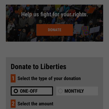
Help us fight for your rights.
DONATE
Donate to Liberties
1
Select the type of your donation
ONE-OFF
MONTHLY
2
Select the amount