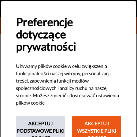
PL
PRZEKAŻ DAROWIZNĘ
MENU
Preferencje
DONATE TO LIBERTIES
dotyczące
NOWE TECHNOLOGIE I PRAWA CZŁOWIEKA
prywatności
"Znaczenie": Nowe określenie na
cenzurę w sieci?
Używamy plików cookie w celu zwiększenia
funkcjonalności naszej witryny, personalizacji
treści, zapewnienia funkcji mediów
Wytyczne dotyczące praw autorskich wprowadzają nowy,
społecznościowych i analizy ruchu na naszej
kontrowersyjny system nie zapewniając odpowiednich
stronie. Możesz zmienić i dostosować ustawienia
zabezpieczeń. Może się to okazać bardzo problematyczne.
plików cookie
Oto dlaczego.
by Eva Simon
AKCEPTUJ
AKCEPTUJ
czerwca 29, 2021
PODSTAWOWE PLIKI
WSZYSTKIE PLIKI