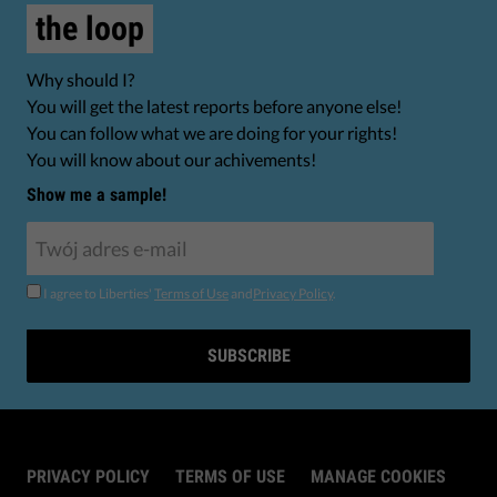
the loop
Why should I?
You will get the latest reports before anyone else!
You can follow what we are doing for your rights!
You will know about our achivements!
Show me a sample!
I agree to Liberties'
Terms of Use
and
Privacy Policy
.
SUBSCRIBE
PRIVACY POLICY
TERMS OF USE
MANAGE COOKIES