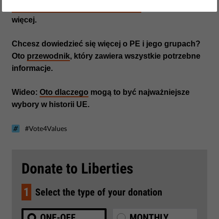
wyborczego tropiciela Vote4Values
i dowiedz się
więcej.
Chcesz dowiedzieć się więcej o PE i jego grupach?
Oto
przewodnik
, który zawiera wszystkie potrzebne
informacje.
Wideo:
Oto dlaczego
mogą to być najważniejsze
wybory w historii UE.
#Vote4Values
Donate to Liberties
1
Select the type of your donation
ONE-OFF
MONTHLY