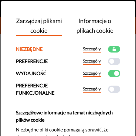
PL
PRZEKAŻ DAROWIZNĘ
MENU
Zarządzaj plikami
Informacje o
DONATE TO LIBERTIES
cookie
plikach cookie
NIEZBĘDNE
Szczegóły
NOWE TECHNOLOGIE I PRAWA CZŁOWIEKA
PREFERENCJE
Szczegóły
​Vote4Values: Grupy polityczne w
Parlamencie Europejskim
WYDAJNOŚĆ
Szczegóły
PREFERENCJE
Szczegóły
Pamiętasz, jak wszyscy w szkole łączyli się w grupy?
FUNKCJONALNE
Okazuje się, że w Parlamencie Europejskim wygląda to
podobnie.
Szczegółowe informacje na temat niezbędnych
plików cookie
by LibertiesEU
marca 05, 2019
Niezbędne pliki cookie pomagają sprawić, że