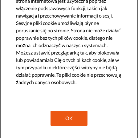
strona internetowa jest użyteczna poprzez
włączenie podstawowych funkcji, takich jak
nawigacja i przechowywanie informacji o sesji.
Sesyjne pliki cookie umożliwiają płynne
poruszanie się po stronie. Strona nie może działać
poprawnie bez tych plików cookie, dlatego nie
można ich odznaczyć w naszych systemach.
Możesz ustawić przeglądarkę tak, aby blokowała
lub powiadamiała Cię o tych plikach cookie, ale w
tym przypadku niektóre części witryny nie będą
działać poprawnie. Te pliki cookie nie przechowują
Oto, jak wyglądają takie grupy i dlaczego są tak istotne. Te
żadnych danych osobowych.
informacje pomogą ci głosować podczas wyborów do PE w
obronie europejskich wartości. Bądź czujny — w
nadchodzących tygodniach będziemy dokładniej
przyglądać się tym grupom, tak aby ustalić, jak każda z
nich chroni lub też zagraża unijnym wartościom.
OK
Czy grupy polityczne w PE mogą utworzyć koalicję,
która będzie bronić wartości UE? Zajrzyj do naszego