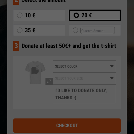
10 €
20 €
35 €
3
Donate at least 50€+ and get the t-shirt
I'D LIKE TO DONATE ONLY,
THANKS :)
CHECKOUT