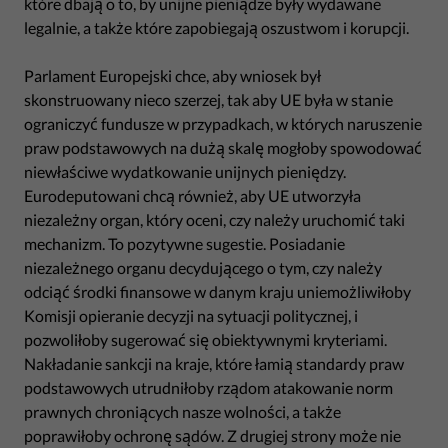
które dbają o to, by unijne pieniądze były wydawane
legalnie, a także które zapobiegają oszustwom i korupcji.
Parlament Europejski chce, aby wniosek był
skonstruowany nieco szerzej, tak aby UE była w stanie
ograniczyć fundusze w przypadkach, w których naruszenie
praw podstawowych na dużą skalę mogłoby spowodować
niewłaściwe wydatkowanie unijnych pieniędzy.
Eurodeputowani chcą również, aby UE utworzyła
niezależny organ, który oceni, czy należy uruchomić taki
mechanizm. To pozytywne sugestie. Posiadanie
niezależnego organu decydującego o tym, czy należy
odciąć środki finansowe w danym kraju uniemożliwiłoby
Komisji opieranie decyzji na sytuacji politycznej, i
pozwoliłoby sugerować się obiektywnymi kryteriami.
Nakładanie sankcji na kraje, które łamią standardy praw
podstawowych utrudniłoby rządom atakowanie norm
prawnych chroniących nasze wolności, a także
poprawiłoby ochronę sądów. Z drugiej strony może nie