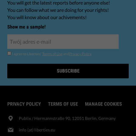
You will get the latest reports before anyone else!
You can follow what we are doing for your rights!
You will know about our achivements!
Show me a sample!
I agree to Liberties'
Terms of Use
and
Privacy Policy
.
SUBSCRIBE
PRIVACY POLICY
TERMS OF USE
MANAGE COOKIES
Publix​ / Hermannstraße 90, 12051 Berlin, Germany
info (at) liberties.eu