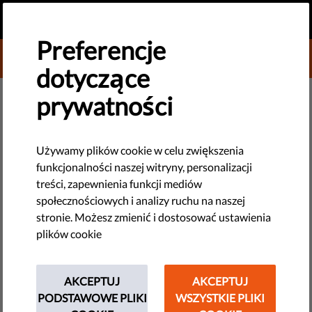
PL
PRZEKAŻ DAROWIZNĘ
MENU
Preferencje
DONATE TO LIBERTIES
dotyczące
DEMOKRACJA I SPRAWIEDLIWOŚĆ
prywatności
​Parlament Europejski chce
lepszej ochrony wolności
Używamy plików cookie w celu zwiększenia
funkcjonalności naszej witryny, personalizacji
obywatelskich. Co na to Rada
treści, zapewnienia funkcji mediów
UE?
społecznościowych i analizy ruchu na naszej
stronie. Możesz zmienić i dostosować ustawienia
plików cookie
PE zagłosował nad dwiema propozycjami legislacyjnymi,
które mogłyby doprowadzić do lepszej ochrony naszych praw
przed autorytarnymi przywódcami. Oba wnioski oparte są na
AKCEPTUJ
AKCEPTUJ
ideach zarysowanych przez Liberties. Oto, co oznaczają
PODSTAWOWE PLIKI
WSZYSTKIE PLIKI
wyniki głosowania.