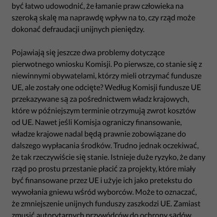
być łatwo udowodnić, że łamanie praw człowieka na
szeroką skalę ma naprawdę wpływ na to, czy rząd może
dokonać defraudacji unijnych pieniędzy.
Pojawiają się jeszcze dwa problemy dotyczące
pierwotnego wniosku Komisji. Po pierwsze, co stanie się z
niewinnymi obywatelami, którzy mieli otrzymać fundusze
UE, ale zostały one odcięte? Według Komisji fundusze UE
przekazywane są za pośrednictwem władz krajowych,
które w późniejszym terminie otrzymują zwrot kosztów
od UE. Nawet jeśli Komisja ograniczy finansowanie,
władze krajowe nadal będą prawnie zobowiązane do
dalszego wypłacania środków. Trudno jednak oczekiwać,
że tak rzeczywiście się stanie. Istnieje duże ryzyko, że dany
rząd po prostu przestanie płacić za projekty, które miały
być finansowane przez UE i użyje ich jako pretekstu do
wywołania gniewu wśród wyborców. Może to oznaczać,
że zmniejszenie unijnych funduszy zaszkodzi UE. Zamiast
zmusić autorytarnych przywódców do ochrony sądów,