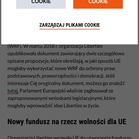
COOKIE
COOKIE
by Israel Butler
stycznia 17, 2019
ZARZĄDZAJ PLIKAMI COOKIE
UE negocjuje obecnie kolejny siedmioletni plan wydatków,
znany również jako Wieloletnie Ramy Finansowania
(WRF). W marcu 2018 r. organizacja Liberties
opublikowała dokument zawierający dwie szczegółowo
opisane propozycje, które określają, w jaki sposób UE
mogłaby wykorzystać nowe WRF do ochrony praw
podstawowych, praworządności i demokracji. Jeśli
interesuje Cię oryginalny dokument, możesz go znaleźć
tutaj.
Parlament Europejski właśnie zagłosował za
zaproponowanymi wnioskami legislacyjnymi, które
mogłyby wprowadzić idee Liberties w życie.
Nowy fundusz na rzecz wolności dla UE
Organizacja Liberties wezwała UE do utworzenia funduszu