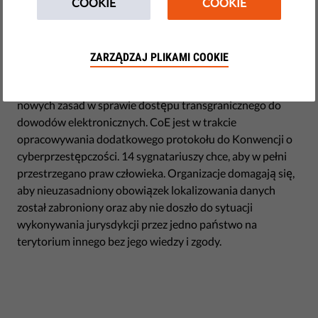
COOKIE
COOKIE
by LibertiesEU
września 19, 2017
Międzynarodowa koalicja organizacji pozarządowych
ZARZĄDZAJ PLIKAMI COOKIE
przedłożyła Radzie Europy swoje uwagi dotyczące
sposobów ochrony praw człowieka przy opracowywaniu
nowych zasad w sprawie dostępu transgranicznego do
dowodów elektronicznych. CoE jest w trakcie
opracowywania dodatkowego protokołu do Konwencji o
cyberprzestępczości. 14 sygnatariuszy chce, aby w pełni
przestrzegano praw człowieka. Organizacje domagają się,
aby nieuzasadniony obowiązek lokalizowania danych
został zabroniony oraz aby nie doszło do sytuacji
wykonywania jurysdykcji przez jedno państwo na
terytorium innego bez jego wiedzy i zgody.