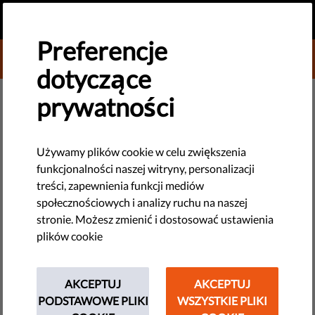
PL
PRZEKAŻ DAROWIZNĘ
MENU
Preferencje
DONATE TO LIBERTIES
dotyczące
NOWE TECHNOLOGIE I PRAWA CZŁOWIEKA
prywatności
Organizacje pozarządowe
przedstawiają Radzie Europy
Używamy plików cookie w celu zwiększenia
funkcjonalności naszej witryny, personalizacji
swoje uwagi na temat dostępu
treści, zapewnienia funkcji mediów
do dowodów elektronicznych
społecznościowych i analizy ruchu na naszej
stronie. Możesz zmienić i dostosować ustawienia
plików cookie
Międzynarodowa koalicja organizacji pozarządowych
przedłożyła Radzie Europy swoje uwagi dotyczące sposobów
ochrony praw człowieka przy opracowywaniu nowych zasad w
AKCEPTUJ
AKCEPTUJ
sprawie dostępu transgranicznego do dowodów...
PODSTAWOWE PLIKI
WSZYSTKIE PLIKI