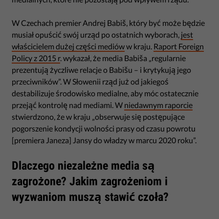
W Czechach premier Andrej Babiš, który być może będzie
musiał opuścić swój urząd po ostatnich wyborach,
jest
właścicielem dużej części mediów
w kraju.
Raport Foreign
Policy z 2015 r
. wykazał, że media Babiša „regularnie
prezentują życzliwe relacje o Babišu – i krytykują jego
przeciwników”. W Słowenii rząd już od jakiegoś
destabilizuje środowisko medialne, aby móc ostatecznie
przejąć kontrolę nad mediami. W
niedawnym raporcie
stwierdzono, że w kraju „obserwuje się postępujące
pogorszenie kondycji wolności prasy od czasu powrotu
[premiera Janeza] Jansy do władzy w marcu 2020 roku”.
Dlaczego niezależne media są
zagrożone? Jakim zagrożeniom i
wyzwaniom muszą stawić czoła?