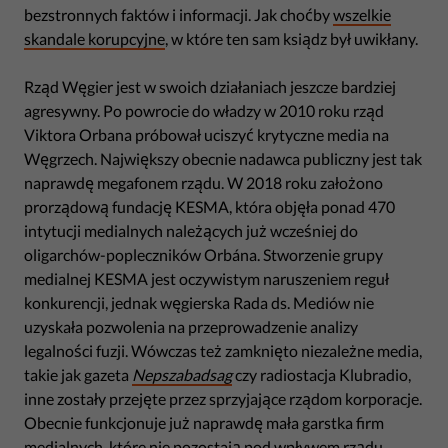
bezstronnych faktów i informacji. Jak choćby
wszelkie
skandale korupcyjne
, w które ten sam ksiądz był uwikłany.
Rząd Węgier jest w swoich działaniach jeszcze bardziej
agresywny. Po powrocie do władzy w 2010 roku rząd
Viktora Orbana próbował uciszyć krytyczne media na
Węgrzech. Największy obecnie nadawca publiczny jest tak
naprawdę megafonem rządu. W 2018 roku założono
prorządową fundację KESMA, która objęła ponad 470
intytucji medialnych należących już wcześniej do
oligarchów-popleczników Orbána. Stworzenie grupy
medialnej KESMA jest oczywistym naruszeniem reguł
konkurencji, jednak węgierska Rada ds. Mediów nie
uzyskała pozwolenia na przeprowadzenie analizy
legalności fuzji. Wówczas też zamknięto niezależne media,
takie jak gazeta
Nepszabadsag
czy radiostacja Klubradio,
inne zostały przejęte przez sprzyjające rządom korporacje.
Obecnie funkcjonuje już naprawdę mała garstka firm
medialnych, które nie pozostają pod wpływem rządu.