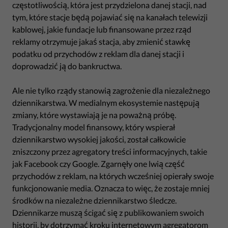
częstotliwością, która jest przydzielona danej stacji, nad
tym, które stacje będą pojawiać się na kanałach telewizji
kablowej, jakie fundacje lub finansowane przez rząd
reklamy otrzymuje jakaś stacja, aby zmienić stawkę
podatku od przychodów z reklam dla danej stacji i
doprowadzić ją do bankructwa.
Ale nie tylko rządy stanowią zagrożenie dla niezależnego
dziennikarstwa. W medialnym ekosystemie następują
zmiany, które wystawiają je na poważną próbę.
Tradycjonalny model finansowy, który wspierał
dziennikarstwo wysokiej jakości, został całkowicie
zniszczony przez agregatory treści informacyjnych, takie
jak Facebook czy Google. Zgarnęły one lwią część
przychodów z reklam, na których wcześniej opierały swoje
funkcjonowanie media. Oznacza to więc, że zostaje mniej
środków na niezależne dziennikarstwo śledcze.
Dziennikarze muszą ścigać się z publikowaniem swoich
historii, by dotrzymać kroku internetowym agregatorom