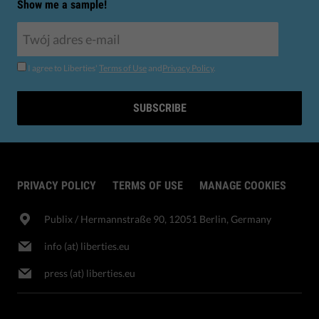
Show me a sample!
I agree to Liberties'
Terms of Use
and
Privacy Policy
.
SUBSCRIBE
PRIVACY POLICY
TERMS OF USE
MANAGE COOKIES
Publix​ / Hermannstraße 90, 12051 Berlin, Germany
info (at) liberties.eu
press (at) liberties.eu