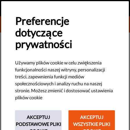
PL
PRZEKAŻ DAROWIZNĘ
MENU
Preferencje
DONATE TO LIBERTIES
dotyczące
DEMOKRACJA I SPRAWIEDLIWOŚĆ
prywatności
Niezależne dziennikarstwo:
Definicja, znaczenie i
Używamy plików cookie w celu zwiększenia
funkcjonalności naszej witryny, personalizacji
wskazówki, jak je chronić
treści, zapewnienia funkcji mediów
społecznościowych i analizy ruchu na naszej
Co oznacza termin "niezależne dziennikarstwo" i co je
stronie. Możesz zmienić i dostosować ustawienia
spotkało w przeciągu ostatnich kilku lat? Przedstawiamy,
plików cookie
dlaczego jest tak ważne dla funkcjonowania demokracji i
dlaczego wymaga naszej ochrony.
AKCEPTUJ
AKCEPTUJ
PODSTAWOWE PLIKI
by LibertiesEU
WSZYSTKIE PLIKI