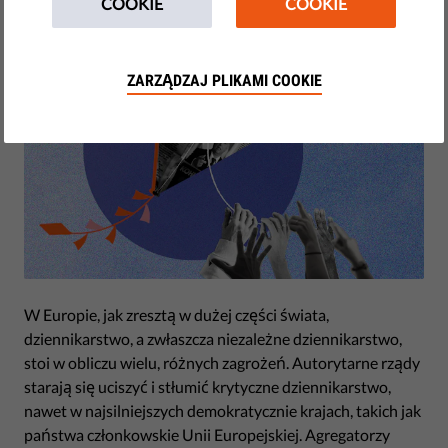
października 28, 2021
COOKIE
COOKIE
ZARZĄDZAJ PLIKAMI COOKIE
W Europie, jak zresztą w dużej części świata,
dziennikarstwo, a zwłaszcza niezależne dziennikarstwo,
stoi w obliczu wielu, różnych zagrożeń. Autorytarne rządy
starają się uciszyć i stłumić krytyczne dziennikarstwo,
nawet w najsilniejszych demokratycznie krajach, takich jak
państwa członkowskie Unii Europejskiej. Agregatorzy