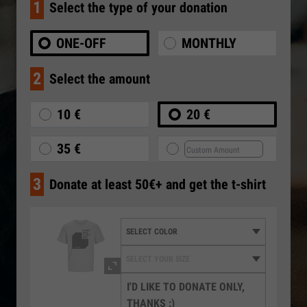
1
Select the type of your donation
ONE-OFF
MONTHLY
2
Select the amount
10 €
20 €
35 €
3
Donate at least 50€+ and get the t-shirt
I'D LIKE TO DONATE ONLY,
THANKS :)