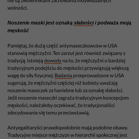
nie są zwolennikami zachowania indywidualnych
wolności.
Noszenie maski jest oznaką
słabości
i podważa moją
męskość
Pamiętaj, że dużą część antymaseczkowców w USA
stanowią mężczyźni. Ten zarzut jest również związany z
tradycją. Istnieją
dowody
na to, że mężczyźni o bardziej
tradycyjnym podejściu do męskości przywiązują większą
wagę do siły fizycznej.
Badania
przeprowadzone w USA
sugerują, że mężczyźni częściej niż kobiety uważają
noszenie maseczek za haniebne lub za oznakę słabości.
Jeśli noszenie maseczki zagraża tradycyjnym koncepcjom
męskości, należałoby oczekiwać, że tradycjonaliści
zdecydowanie się temu przeciwstawią.
Antyegalitaryści prawdopodobnie mają podobne obawy.
Tradycyjne miejsce mężczyzn w hierarchii społecznej jest