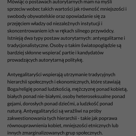
Mówiąc o postawach autorytarnych mam na myśli
sprzeciw wobec takich wartości jak równość mniejszości i
swobody obywatelskie oraz opowiadanie się za
przejęciem władzy od niezależnych instytucji i
skoncentrowaniem ich w rękach silnego przywódcy.
Istnieją dwa typy postaw autorytarnych: antyegalitarne i
tradycjonalistyczne. Osoby o takim światopoglądzie są
bardziej skłonne wspierać partie i kandydatów
prowadzących autorytarną politykę.
Antyegalitaryści wspierają utrzymanie tradycyjnych
hierarchii społecznych i ekonomicznych, które stawiają
Boga/religię ponad ludzkością, mężczyznę ponad kobietą,
białych ponad nie-białymi, osoby heteroseksualne ponad
gejami, dorosłych ponad dziećmi, a ludzkość ponad
naturą. Antyegalitaryści są wrażliwi na próby
zakwestionowania tych hierarchii - takie jak poprawa
równouprawnienia kobiet, mniejszości etnicznych lub
innych zmarginalizowanych grup społecznych.