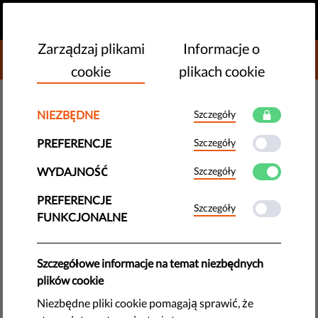
PL
PRZEKAŻ DAROWIZNĘ
MENU
Zarządzaj plikami
Informacje o
DONATE TO LIBERTIES
cookie
plikach cookie
MONITORING UE
NIEZBĘDNE
Szczegóły
Kulturowa wojna o maseczki w
PREFERENCJE
Szczegóły
Europie
WYDAJNOŚĆ
Szczegóły
Dlaczego postulaty antymaseczkowców są tak zbieżne z
PREFERENCJE
Szczegóły
poglądami autorytarnych wyborców i przywódców?
FUNKCJONALNE
by Israel Butler
października 19, 2020
Szczegółowe informacje na temat niezbędnych
plików cookie
Debata wokół noszenia maseczek w USA została
Niezbędne pliki cookie pomagają sprawić, że
zdominowana przez motywy polityczno-ideologiczne.