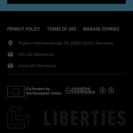
PRIVACY POLICY
TERMS OF USE
MANAGE COOKIES
Publix​ / Hermannstraße 90, 12051 Berlin, Germany
info (at) liberties.eu
press (at) liberties.eu