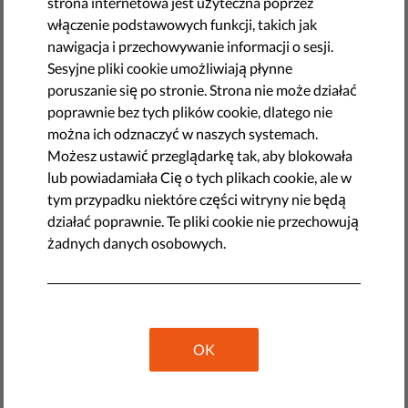
strona internetowa jest użyteczna poprzez
Duża część zatwardziałych amerykańskich
włączenie podstawowych funkcji, takich jak
“antymaseczkowców” to prawdopodobnie osoby o
nawigacja i przechowywanie informacji o sesji.
autorytarnych poglądach. Politycy i media o
Sesyjne pliki cookie umożliwiają płynne
autorytarnych programach w Europie mogą pokusić się o
poruszanie się po stronie. Strona nie może działać
przekształcenie debaty wokół noszenia maseczek w wojnę
poprawnie bez tych plików cookie, dlatego nie
kulturową.
można ich odznaczyć w naszych systemach.
Możesz ustawić przeglądarkę tak, aby blokowała
[Znaczna część tego artykułu opiera się na badaniach
lub powiadamiała Cię o tych plikach cookie, ale w
opublikowanych przez autora w publikacji
"Jak
tym przypadku niektóre części witryny nie będą
pokrzyżować plany autorytarnych populistów: skąd
działać poprawnie. Te pliki cookie nie przechowują
pochodzi ich wsparcie i jak odwrócić ich sukces"
.]
żadnych danych osobowych.
Ideologiczne
wyjaśnienia
, padające z ust
antymaseczkowców w USA, którzy odmawiali zasłaniania
nosa i ust, sugerują, że znaczna część z nich tak naprawdę
nie przejmuje się kwestią wolności. Wydaje się, że wielu
OK
zagorzałych antymaseczkowców sprzeciwia się
zakrywaniu twarzy, ponieważ pasuje to do ich
autorytarnych postaw; a mianowicie chęci utrzymania