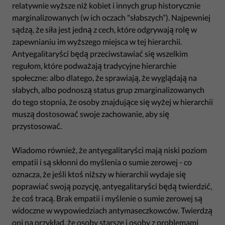
relatywnie wyższe niż kobiet i innych grup historycznie
marginalizowanych (w ich oczach "słabszych”). Najpewniej
sądzą, że siła jest jedną z cech, które odgrywają rolę w
zapewnianiu im wyższego miejsca w tej hierarchii.
Antyegalitaryści będą przeciwstawiać się wszelkim
regułom, które podważają tradycyjne hierarchie
społeczne: albo dlatego, że sprawiają, że wyglądają na
słabych, albo podnoszą status grup zmarginalizowanych
do tego stopnia, że osoby znajdujące się wyżej w hierarchii
muszą dostosować swoje zachowanie, aby się
przystosować.
Wiadomo również, że antyegalitaryści mają niski poziom
empatii i są skłonni do myślenia o sumie zerowej - co
oznacza, że jeśli ktoś niższy w hierarchii wydaje się
poprawiać swoją pozycję, antyegalitaryści będą twierdzić,
że coś tracą. Brak empatii i myślenie o sumie zerowej są
widoczne w wypowiedziach antymaseczkowców. Twierdzą
oni na przykład, że
osoby starsze
i osoby z problemami