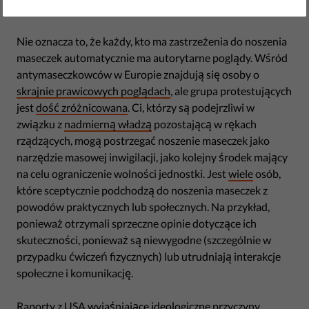
szkodliwych tradycji i nierówności społecznych.
Nie oznacza to, że każdy, kto ma zastrzeżenia do noszenia
maseczek automatycznie ma autorytarne poglądy. Wśród
antymaseczkowców w Europie znajdują się osoby o
skrajnie prawicowych poglądach
, ale grupa protestujących
jest
dość zróżnicowana
. Ci, którzy są podejrzliwi w
związku z
nadmierną władzą
pozostającą w rękach
rządzących, mogą postrzegać noszenie maseczek jako
narzędzie masowej inwigilacji, jako kolejny środek mający
na celu ograniczenie wolności jednostki. Jest
wiele
osób,
które sceptycznie podchodzą do noszenia maseczek z
powodów praktycznych lub społecznych. Na przykład,
ponieważ otrzymali sprzeczne opinie dotyczące ich
skuteczności, ponieważ są niewygodne (szczególnie w
przypadku ćwiczeń fizycznych) lub utrudniają interakcje
społeczne i komunikację.
Raporty z USA wyjaśniające ideologiczne przyczyny