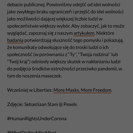
debacie publicznej. Powinniśmy odejść od idei wolności
jako zwykłego braku ograniczeń i przejść do idei wolności
jako możliwości dającej większej liczbie ludzi w
społeczeństwie większy wybór. Aby zobaczyć, jak to może
wyglądać, zapoznaj się z naszym
artykułem
. Niektóre
badania
potwierdzają słuszność tego pomysłu i pokazują,
że komunikaty odwołujące się do troski ludzi o ich
społeczność (w porównaniu z “Ty'', “Twoja rodzina'' lub
“Twój kraj”) odniosły większy skutek w nakłanianiu ludzi
do podjęcia środków ostrożności przeciwko pandemii, w
tym do noszenia maseczek.
Wcześniej w Liberties:
More Masks, More Freedom
.
Zdjęcie: Sebastiaan Stam @ Pexels
#HumanRightsUnderCorona
#WhatDoYouMissMost