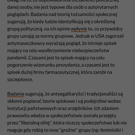
danej osoby, nie jest typowe dla osób o autorytarnych
poglądach. Badania nad teorią tożsamości społecznej
sugerują, że kiedy ludzie identyfikują się z określoną
grupą polityczną, na ich opinie
wpłynie
to, co przywódcy
grupy uznają za normy grupowe. Jednak w USA zagorzali
antymaseczkowcy wyrażają pogląd, że istnieje spisek
mający na celu wyolbrzymienie niebezpieczeństw
pandemii. Czasami jest to spisek mający na celu
pogorszenie wizerunku prezydenta, a czasami jest to
spisek dużej firmy farmaceutycznej, która zarobi na
szczepionce.
Badania
sugerują, że antyegalitaryści i tradycjonaliści są
skłonni popierać teorie spiskowe i są podejrzliwi wobec
instytucji państwowych oraz urzędników. Ich zdaniem
prawowita władza w społeczeństwie została przejęta
przez “liberalną elitę'', która niszczy społeczeństwo lub nie
reaguje gdy robią to inne “groźne'' grupy (np. feministki i