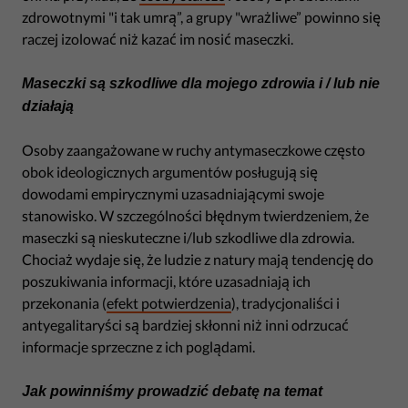
zdrowotnymi "i tak umrą”, a grupy "wrażliwe” powinno się
raczej izolować niż kazać im nosić maseczki.
Maseczki są szkodliwe dla mojego zdrowia i / lub nie
działają
Osoby zaangażowane w ruchy antymaseczkowe często
obok ideologicznych argumentów posługują się
dowodami empirycznymi uzasadniającymi swoje
stanowisko. W szczególności błędnym twierdzeniem, że
maseczki są nieskuteczne i/lub szkodliwe dla zdrowia.
Chociaż wydaje się, że ludzie z natury mają tendencję do
poszukiwania informacji, które uzasadniają ich
przekonania (
efekt potwierdzenia
), tradycjonaliści i
antyegalitaryści są bardziej skłonni niż inni odrzucać
informacje sprzeczne z ich poglądami.
Jak powinniśmy prowadzić debatę na temat