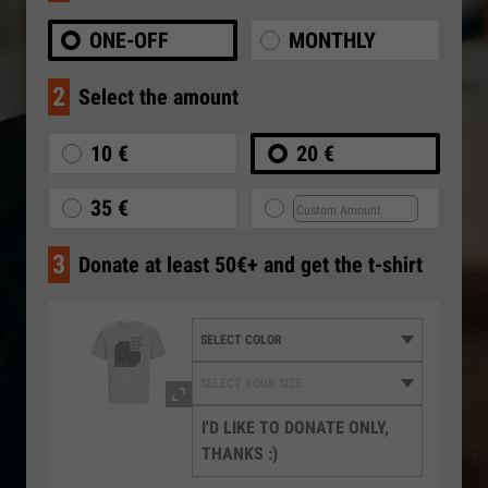
ONE-OFF
MONTHLY
2
Select the amount
10 €
20 €
35 €
3
Donate at least 50€+ and get the t-shirt
I'D LIKE TO DONATE ONLY,
THANKS :)