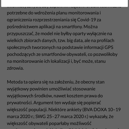
informatycznych, aby zapewnili rządowi środki techniczne
potrzebne do wdrożenia planu monitorowania i
ograniczenia rozprzestrzeniania się Covid-19 za
pośrednictwem aplikacji na smartfony. Można
przypuszczać, że model nie byłby oparty wyłącznie na
wielkich zbiorach danych, tzw. big data, ale na profilach
społecznych tworzonych na podstawie informacji GPS
pochodzących ze smartfonów obywateli, co pozwoliłoby
na monitorowanie ich lokalizacji i, być może, stanu
zdrowia.
Metoda ta opiera się na założeniu, że obecny stan
wyjątkowy powinien umożliwiać stosowanie
wyjątkowych środków, nawet kosztem prawa do
prywatności. Argument ten wydaje się popierać
większość populacji. Niektóre ankiety (BVA DOXA 10–19
marca 2020 r.; SWG 25–27 marca 2020 r.) wykazały, że
większość obywateli poparłaby możliwość