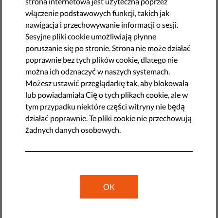
strona internetowa jest użyteczna poprzez
Doświadczenia Korei Południowej i Japonii pokazały, że
włączenie podstawowych funkcji, takich jak
aplikacje mobilne mogą być skuteczne w zakresie
nawigacja i przechowywanie informacji o sesji.
monitorowania kontaktów społecznych, w szczególności
Sesyjne pliki cookie umożliwiają płynne
jeśli chodzi o monitorowanie osób należących do “grup
poruszanie się po stronie. Strona nie może działać
ryzyka”, i pomagają w ograniczeniu rozprzestrzeniania się
poprawnie bez tych plików cookie, dlatego nie
koronawirusa. Pomysł wykorzystania technologii do
można ich odznaczyć w naszych systemach.
monitorowania obywateli, a zwłaszcza ich lokalizacji i
Możesz ustawić przeglądarkę tak, aby blokowała
stanu zdrowia, zyskuje również na popularności w
lub powiadamiała Cię o tych plikach cookie, ale w
Europie.
tym przypadku niektóre części witryny nie będą
działać poprawnie. Te pliki cookie nie przechowują
Większość osób zdaje się akceptować
żadnych danych osobowych.
ograniczenia swoich praw, żeby
zatrzymać rozprzestrzenianie się COVID-
19
OK
We Włoszech minister ds. innowacji technologicznych i
cyfryzacji Paola Pisano poprosiła niedawno
przedstawicieli świata biznesu i technologii