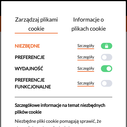
PL
PRZEKAŻ DAROWIZNĘ
MENU
Zarządzaj plikami
Informacje o
DONATE TO LIBERTIES
cookie
plikach cookie
NOWE TECHNOLOGIE I PRAWA CZŁOWIEKA
NIEZBĘDNE
Szczegóły
​Włochy: prawa obywatelskie a
PREFERENCJE
Szczegóły
aplikacje śledzące koronawirusa
WYDAJNOŚĆ
Szczegóły
Chociaż wydaje się, że część osób jest skłonna zrzec się
PREFERENCJE
Szczegóły
niektórych ze swoich praw w celu ochrony zdrowia
FUNKCJONALNE
publicznego, włoski rząd musi zadbać o to, aby zmiany nie
zostały wprowadzone na stałe.
Szczegółowe informacje na temat niezbędnych
by Italian Coalition for Civil Liberties and Rights
plików cookie
czerwca 11, 2020
Niezbędne pliki cookie pomagają sprawić, że