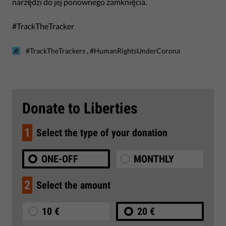
narzędzi do jej ponownego zamknięcia.
#TrackTheTracker
,
#TrackTheTrackers
#HumanRightsUnderCorona
Donate to Liberties
1
Select the type of your donation
ONE-OFF
MONTHLY
2
Select the amount
10 €
20 €