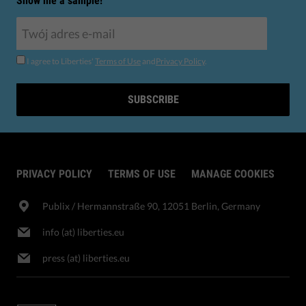
Show me a sample!
I agree to Liberties'
Terms of Use
and
Privacy Policy
.
SUBSCRIBE
PRIVACY POLICY
TERMS OF USE
MANAGE COOKIES
Publix​ / Hermannstraße 90, 12051 Berlin, Germany
info (at) liberties.eu
press (at) liberties.eu