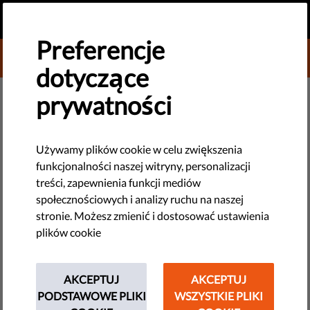
PL
PRZEKAŻ DAROWIZNĘ
MENU
Preferencje
DONATE TO LIBERTIES
dotyczące
NOWE TECHNOLOGIE I PRAWA CZŁOWIEKA
prywatności
​Holandia: dwunastoletni
chłopiec ma prawo do odmowy
Używamy plików cookie w celu zwiększenia
funkcjonalności naszej witryny, personalizacji
leczenia
treści, zapewnienia funkcji mediów
społecznościowych i analizy ruchu na naszej
Zdaniem sędziego w Holandii dwunastoletni chłopiec ma
stronie. Możesz zmienić i dostosować ustawienia
prawo do odmowy leczenia.
plików cookie
by PILP
maja 25, 2017
AKCEPTUJ
AKCEPTUJ
PODSTAWOWE PLIKI
WSZYSTKIE PLIKI
12 maja sąd w Holandii ogłosił wyrok w sprawie