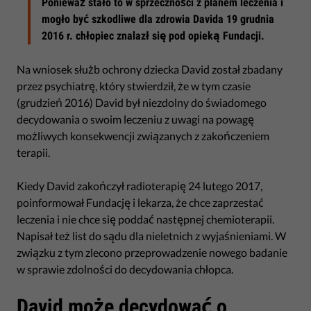
Ponieważ stało to w sprzeczności z planem leczenia i
mogło być szkodliwe dla zdrowia Davida 19 grudnia
2016 r. chłopiec znalazł się pod opieką Fundacji.
Na wniosek służb ochrony dziecka David został zbadany
przez psychiatrę, który stwierdził, że w tym czasie
(grudzień 2016) David był niezdolny do świadomego
decydowania o swoim leczeniu z uwagi na powagę
możliwych konsekwencji związanych z zakończeniem
terapii.
Kiedy David zakończył radioterapię 24 lutego 2017,
poinformował Fundację i lekarza, że chce zaprzestać
leczenia i nie chce się poddać następnej chemioterapii.
Napisał też list do sądu dla nieletnich z wyjaśnieniami. W
związku z tym zlecono przeprowadzenie nowego badanie
w sprawie zdolności do decydowania chłopca.
David może decydować o