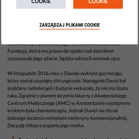
COOKIE
COOKIE
wniesionej przez ojca 12-letniego Davida przeciwko
Fundacji De Jeugd- & Gezinsbeschermers.
(Opiekunowie Młodzieży i Rodziny).
ZARZĄDZAJ PLIKAMI COOKIE
Ojciec chciał uzyskać od sądu zgodę na poddanie Davida
chemioterapii, ponieważ jego syn odmówił leczenia, a
Fundacja, która ma prawo do opieki nad dzieckiem
uszanowała jego zdanie. Sędzia odrzucił wniosek ojca.
W listopadzie 2016 roku u Davida wykryto guz mózgu,
który został usunięty chirurgicznie. Następnie David był
poddany radioterapii i badanie wykazało, że nie ma śladu
raka. Zgodnie z planem leczenia lekarzy z Akademickiego
Centrum Medycznego (AMC) w Amsterdamie następnym
krokiem była chemioterapia. Jednak David nie chciał
dalszego leczenia metodami medycyny konwencjonalnej.
Decyzję chłopca poparła jego matka.