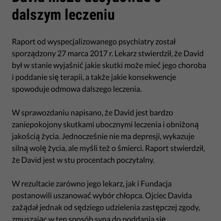
dalszym leczeniu
Raport od wyspecjalizowanego psychiatry został
sporządzony 27 marca 2017 r. Lekarz stwierdził, że David
był w stanie wyjaśnić jakie skutki może mieć jego choroba
i poddanie się terapii, a także jakie konsekwencje
spowoduje odmowa dalszego leczenia.
W sprawozdaniu napisano, że David jest bardzo
zaniepokojony skutkami ubocznymi leczenia i obniżoną
jakością życia. Jednocześnie nie ma depresji, wykazuje
silną wolę życia, ale myśli też o śmierci. Raport stwierdził,
że David jest w stu procentach poczytalny.
W rezultacie zarówno jego lekarz, jak i Fundacja
postanowili uszanować wybór chłopca. Ojciec Davida
zażądał jednak od sędziego udzielenia zastępczej zgody,
zmuszając w ten sposób syna do poddania się