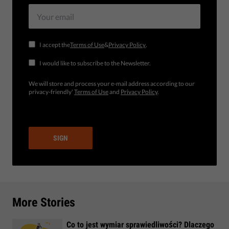
I accept the
Terms of Use
&
Privacy Policy
.
I would like to subscribe to the Newsletter.
We will store and process your e-mail address according to our
privacy-friendly'
Terms of Use
and
Privacy Policy
.
SIGN
More Stories
Co to jest wymiar sprawiedliwości? Dlaczego