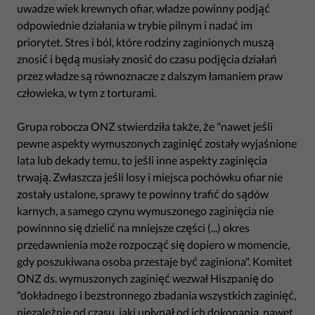
uwadze wiek krewnych ofiar, władze powinny podjąć
odpowiednie działania w trybie pilnym i nadać im
priorytet. Stres i ból, które rodziny zaginionych muszą
znosić i będą musiały znosić do czasu podjęcia działań
przez władze są równoznacze z dalszym łamaniem praw
człowieka, w tym z torturami.
Grupa robocza ONZ stwierdziła także, że "nawet jeśli
pewne aspekty wymuszonych zaginięć zostały wyjaśnione
lata lub dekady temu, to jeśli inne aspekty zaginięcia
trwają. Zwłaszcza jeśli losy i miejsca pochówku ofiar nie
zostały ustalone, sprawy te powinny trafić do sądów
karnych, a samego czynu wymuszonego zaginięcia nie
powinnno się dzielić na mniejsze części (...) okres
przedawnienia może rozpocząć się dopiero w momencie,
gdy poszukiwana osoba przestaje być zaginiona". Komitet
ONZ ds. wymuszonych zaginięć wezwał Hiszpanię do
"dokładnego i bezstronnego zbadania wszystkich zaginięć,
niezależnie od czasu, jaki upłynął od ich dokonania, nawet