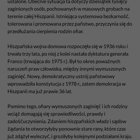
ustalone. Obecnie sytuacja ta dotyczy dziesiątek tysięcy
zaginionych osób, pochowanych w masowych grobach na
terenie całej Hiszpanii. Istniejąca systemowa bezkarność,
tolerowana i promowana przez państwo, przyczynia się do
przedłużania cierpienia rodzin ofiar.
Hiszpańska wojna domowa rozpoczęła się w 1936 roku i
trwała trzy lata, po niej z kolei nastała dyktatura generała
Franco (trwająca do 1975 r.). Był to okres poważnych
naruszeń praw człowieka, między innymi wymuszonych
zaginięć. Nowy, demokratyczny ustrój państwowy
wprowadziła konstytucja z 1978 r., zatem demokracja w
Hiszpanii ma już prawie 36 lat.
Pomimo tego, ofiary wymuszonych zaginięć i ich rodziny
wciąż domagają się sprawiedliwości, prawdy i
zadośćuczynienia. Zdaniem hiszpańskich władz i sądów
żądania te otworzyłyby ponownie stare rany, które czas
już zdążył wyleczyć, i groziłyby kolejnymi podziałami kraju.