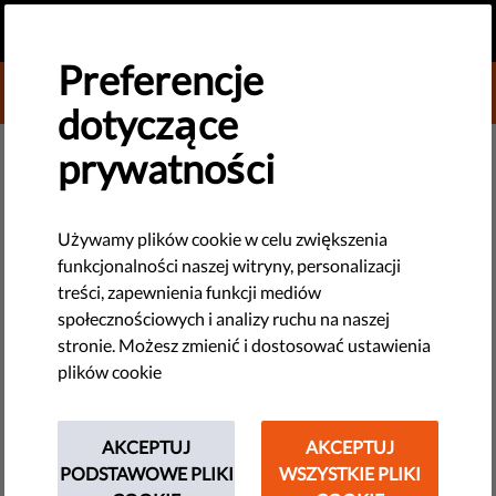
PL
PRZEKAŻ DAROWIZNĘ
MENU
Preferencje
DONATE TO LIBERTIES
dotyczące
Domagajmy się sprawiedliwości
prywatności
dla ofiar wymuszonych zaginięć
w Hiszpanii
Używamy plików cookie w celu zwiększenia
funkcjonalności naszej witryny, personalizacji
Z okazji Międzynarodowego Dnia Ofiar Wymuszonych
treści, zapewnienia funkcji mediów
Zaginięć, Rights International Spain stworzyła petycję
społecznościowych i analizy ruchu na naszej
wzywającą Hiszpanię do wywiązania się ze swoich
stronie. Możesz zmienić i dostosować ustawienia
międzynarodowych zobowiązań i zadośćuczynienia ofiarom
plików cookie
hiszpańskiej wojny domowej i dyktatury Franco.
AKCEPTUJ
AKCEPTUJ
by Rights International Spain
PODSTAWOWE PLIKI
WSZYSTKIE PLIKI
sierpnia 29, 2014