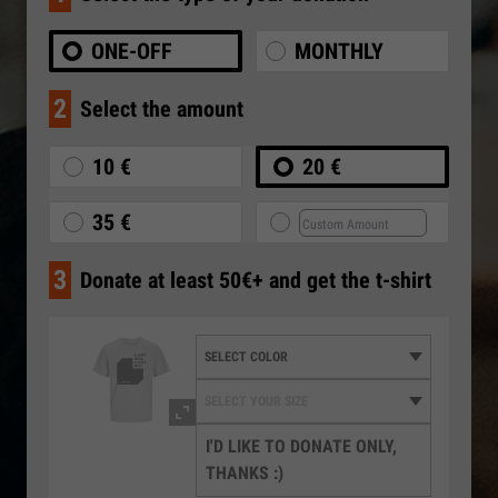
ONE-OFF
MONTHLY
2
Select the amount
10 €
20 €
35 €
3
Donate at least 50€+ and get the t-shirt
I'D LIKE TO DONATE ONLY,
THANKS :)