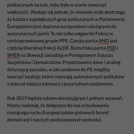
politycznych na tyle, żeby były w stanie stworzyć
większość. Wydaje się jednak, że niewiele osób dostrzega,
że każda z największych grup politycznych w Parlamencie
Europejskim jest skażona europosłami należącymi do
autorytarnych partii. To nie tylko węgierski Fidesz w
centroprawicowej grupie PPE. Czeska partia
ANO
jest
częścią liberalnej frakcji ALDE. Rumuńska partia
PSD
i
SMER
na Słowacji zasiadają w Postępowym Sojuszu
Socjalistów i Demokratów. Przedstawimy dane i analizę
dotyczącą sposobu, w jaki posłowie do PE mogliby
tworzyć koalicje, które trzymają autorytarnych polityków
z dala od miejsca kierowcy i poza tylnym siedzeniem.
Rok 2019 będzie rokiem ekscytującym i pełnym wyzwań.
Mamy nadzieję, że dołączysz do nas w budowaniu
rosnącego ruchu Europejczyków gotowych bronić
demokracji i naszych podstawowych wolności.