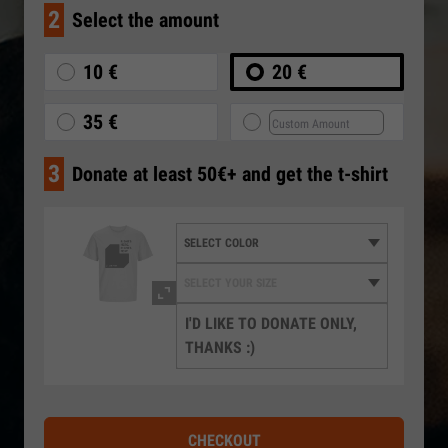
2
Select the amount
10 €
20 €
35 €
3
Donate at least 50€+ and get the t-shirt
I'D LIKE TO DONATE ONLY,
THANKS :)
CHECKOUT