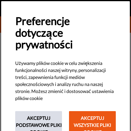
PL
PRZEKAŻ DAROWIZNĘ
MENU
Preferencje
DONATE TO LIBERTIES
dotyczące
NOWE TECHNOLOGIE I PRAWA CZŁOWIEKA
prywatności
​Czy prawa człowieka mogą
powstrzymać autorytarny
Używamy plików cookie w celu zwiększenia
funkcjonalności naszej witryny, personalizacji
populizm?
treści, zapewnienia funkcji mediów
społecznościowych i analizy ruchu na naszej
Rok 2019 będzie rokiem ekscytującym i pełnym wyzwań. PE
stronie. Możesz zmienić i dostosować ustawienia
zorganizuje wybory, a organizacja Liberties będzie jeździć po
plików cookie
Europie i promować swoją nową książką, dzięki której
dowiesz się, dlaczego populiści trafiają do wyborców i jak
można z tym walczyć.
AKCEPTUJ
AKCEPTUJ
PODSTAWOWE PLIKI
WSZYSTKIE PLIKI