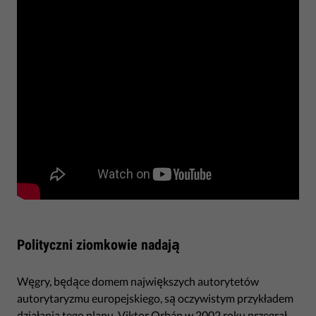
Polityczni ziomkowie nadają
Węgry, będące domem największych autorytetów
autorytaryzmu europejskiego, są oczywistym przykładem
działania tego planu. Viktor Orbán w 2002 roku przegrał