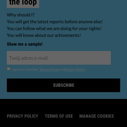
the loop
Why should I?
You will get the latest reports before anyone else!
You can follow what we are doing for your rights!
You will know about our achivements!
Show me a sample!
I agree to Liberties'
Terms of Use
and
Privacy Policy
.
SUBSCRIBE
PRIVACY POLICY
TERMS OF USE
MANAGE COOKIES