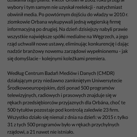
wybory i tym samym nie uzyskał reelekcji - natychmiast
obwinił media. Po powtórnym dojściu do władzy w 2010 r.
ziomkowie Orbana wykupywali jedną węgierską firmę
informacyjną po drugiej. Na dzień dzisiejszy nabyli prawie
wszystkie największe spółki medialne na Węgrzech, a jego
rząd uchwalił nowe ustawy, eliminując konkurencję i dając
nadzór branżowy nowemu zarządowi wypełnionemu - jak
się domyślacie - kolejnymi koleżkami premiera.
Według Centrum Badań Mediów i Danych (CMDR)
działającym przy niedawno zamkniętym Uniwersytecie
Środkowoeuropejskim, dziś ponad 500 programów
telewizyjnych, radiowych i prasowych znajduje się w
rękach przedsiębiorców przyjaznych dla Orbána, choć te
500 tytułów pozostaje pod kontrolą zaledwie 23 firm.
Wszystko działo się niemal z dnia na dzień: w 2015 r. tylko
31 z tych 500 programów było w rękach przychylnych
rządowi, a 21 nawet nie istniało.