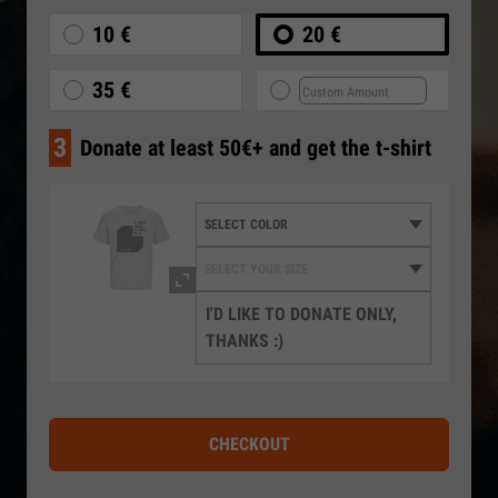
10 €
20 €
35 €
3
Donate at least 50€+ and get the t-shirt
I'D LIKE TO DONATE ONLY,
THANKS :)
CHECKOUT