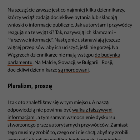
Na szczęście zawsze jest co najmniej kilku dziennikarzy,
którzy wciąż zadają dociekliwe pytania lub składają
wnioski o informacje publiczne. Jak autorytarni przywódcy
reagują na te wyjątki? Tak, nazywają ich kłamcami –
"fałszywe informacje". Następnie ustanawiają jeszcze
więcej przepisów, aby ich uciszyć, jeśli nie gorzej. Na
Węgrzech dziennikarze nie mają wstępu
do budynku
parlamentu
. Na Malcie, Słowacji, w Bułgarii i Rosji,
dociekliwi dziennikarze
są mordowani
.
Pluralizm, proszę
I tak oto znaleźliśmy się w tym miejscu. A naszą
odpowiedzią nie powinna być
walka z fałszywymi
informacjami
, a tym samym wzmocnienie dyskursu
stworzonego przez autorytarnych przywódców. Zamiast
tego musimy zrobić to, czego oni nie chcą, abyśmy zrobili:
zapewnić pluralizm mediów, konkurencję i swobodny