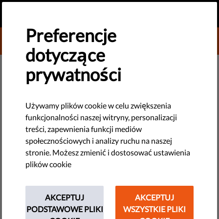
PL
PRZEKAŻ DAROWIZNĘ
MENU
Preferencje
DONATE TO LIBERTIES
dotyczące
NOWE TECHNOLOGIE I PRAWA CZŁOWIEKA
prywatności
Nie ma nadziei na wolność tam,
gdzie nie ma wolnych mediów
Używamy plików cookie w celu zwiększenia
funkcjonalności naszej witryny, personalizacji
treści, zapewnienia funkcji mediów
Chociaż postawy autorytarnych przywódców nie zmieniły się
społecznościowych i analizy ruchu na naszej
za bardzo z biegiem czasu, medialny krajobraz owszem.
stronie. Możesz zmienić i dostosować ustawienia
Media są teraz bardziej dostępne - i podatne na wszelkiego
plików cookie
rodzaju nadużycia - niż kiedykolwiek wcześniej.
by Eva Simon
AKCEPTUJ
AKCEPTUJ
listopada 06, 2018
PODSTAWOWE PLIKI
WSZYSTKIE PLIKI