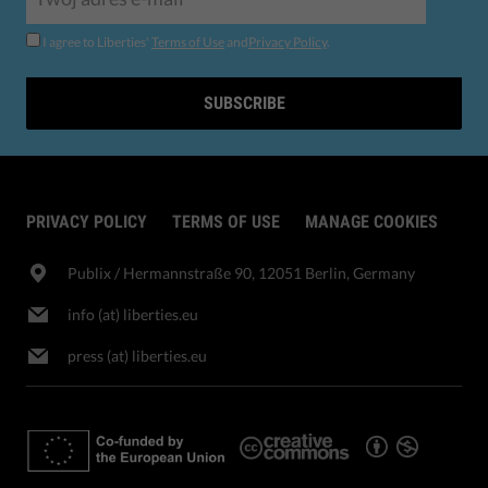
I agree to Liberties'
Terms of Use
and
Privacy Policy
.
SUBSCRIBE
PRIVACY POLICY
TERMS OF USE
MANAGE COOKIES
Publix​ / Hermannstraße 90, 12051 Berlin, Germany
info (at) liberties.eu
press (at) liberties.eu