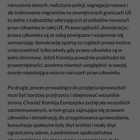
naruszenia danych, nadużycia policji, segregacja rasowa i
złe traktowanie migrantów na zewnętrznych granicach UE
to jedne z najbardziej uderzających przykładów naruszeń
praw człowieka w całej UE. Praworządność, demokracja i
prawa człowieka są ze sobą powiązane i wzajemnie się
wzmacniają: demokrację opartą na rządach prawa można
urzeczywistnić tylko wtedy, gdy prawa człowieka są w
pełni chronione. Jeżeli Komisja poważnie podchodzi do
praworządności, powinna również uwzględnić w swojej
ocenie niepokojące wzorce naruszeń praw człowieka.
Po drugie, proces prowadzący do przyjęcia sprawozdań
musi być bardziej przejrzysty i obejmować wszystkie
strony. Chociaż Komisja Europejska zachęcała wszystkich
zainteresowanych, w tym grupy zajmujące się prawami
człowieka i demokracją, do przygotowania sprawozdania,
konsultacje społeczne były zbyt krótkie i miały zbyt
ograniczony zakres, a podmiotom społeczeństwa
obywatelskiego nie zapewniono wystarczająco dużo