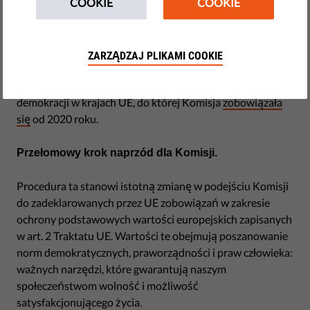
COOKIE
COOKIE
by Linda Ravo
października 01, 2020
ZARZĄDZAJ PLIKAMI COOKIE
Raport opublikowany przez Komisję Europejską to
pierwsza publikacja w ramach corocznej kontroli stanu
demokracji w krajach UE, do której Komisja
zobowiązała
się
od 2020 roku.
Przełomowy krok naprzód dla Komisji.
Procedura ta stanowi istotną zmianę w podejściu Komisji
do zadeklarowanych przez UE zobowiązań w zakresie
ochrony podstawowych wartości europejskich zapisanych
w art. 2 Traktatu UE. Wartości te obejmują poszanowanie
norm demokratycznych, praworządności i praw człowieka:
ważnych narzędzi, które gwarantują naszym
społeczeństwom wolność i możliwość
satysfakcjonującego życia.