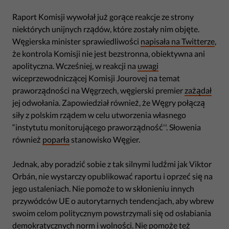
Raport Komisji wywołał już gorące reakcje ze strony
niektórych unijnych rządów, które zostały nim objęte.
Węgierska minister sprawiedliwości
napisała na Twitterze
,
że kontrola Komisji nie jest bezstronna, obiektywna ani
apolityczna. Wcześniej, w reakcji na
uwagi
wiceprzewodniczącej Komisji Jourovej na temat
praworządności na Węgrzech, węgierski premier
zażądał
jej odwołania. Zapowiedział również, że Węgry połączą
siły z polskim rządem w celu utworzenia własnego
“instytutu monitorującego praworządność''. Słowenia
również
poparła
stanowisko Węgier.
Jednak, aby poradzić sobie z tak silnymi ludźmi jak Viktor
Orbán, nie wystarczy opublikować raportu i oprzeć się na
jego ustaleniach. Nie pomoże to w skłonieniu innych
przywódców UE o autorytarnych tendencjach, aby wbrew
swoim celom politycznym powstrzymali się od osłabiania
demokratycznych norm i wolności. Nie pomoże też