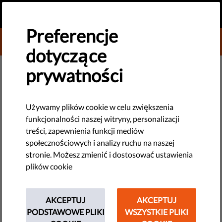
PL
PRZEKAŻ DAROWIZNĘ
MENU
Preferencje
DONATE TO LIBERTIES
dotyczące
MONITORING UE
prywatności
"Koktajl nie do wypicia" i słaby
barman: analiza pierwszego
Używamy plików cookie w celu zwiększenia
funkcjonalności naszej witryny, personalizacji
raportu UE o stanie
treści, zapewnienia funkcji mediów
praworządności
społecznościowych i analizy ruchu na naszej
stronie. Możesz zmienić i dostosować ustawienia
plików cookie
Komisja Europejska opublikowała pierwsze w historii
sprawozdanie o stanie praworządności w UE. Liberties z
zadowoleniem przyjęła przegląd, ale ostrzega, że takie
AKCEPTUJ
AKCEPTUJ
raporty nie powinny sprowadzać się do zaznaczania
PODSTAWOWE PLIKI
WSZYSTKIE PLIKI
odpowiedniej rubryki w formularzu.