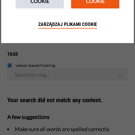
COOKIE
COOKIE
Demokracja i Sprawiedliwość
Monitoring UE
ZARZĄDZAJ PLIKAMI COOKIE
Kursy i szkolenia
TAGS
values-based framing
Search for a tag...
Your search did not match any content.
A few suggestions
Make sure all words are spelled correctly