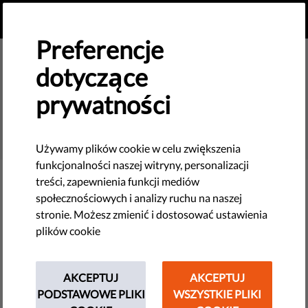
PL
PRZEKAŻ DAROWIZNĘ
MENU
Preferencje
dotyczące
prywatności
SEARCH
Używamy plików cookie w celu zwiększenia
funkcjonalności naszej witryny, personalizacji
treści, zapewnienia funkcji mediów
Filter
społecznościowych i analizy ruchu na naszej
stronie. Możesz zmienić i dostosować ustawienia
plików cookie
THEMES
AKCEPTUJ
AKCEPTUJ
Nowe technologie i prawa człowieka
PODSTAWOWE PLIKI
WSZYSTKIE PLIKI