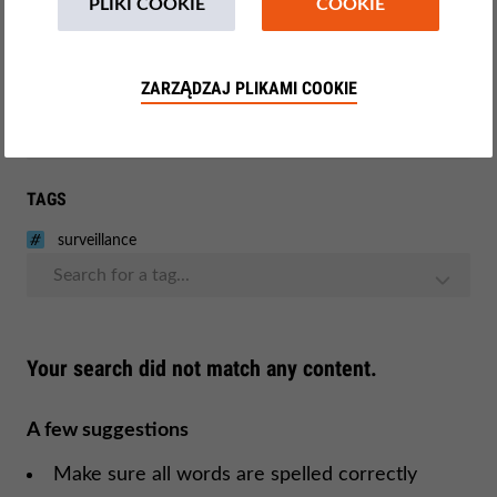
PLIKI COOKIE
COOKIE
Demokracja i Sprawiedliwość
Monitoring UE
ZARZĄDZAJ PLIKAMI COOKIE
Kursy i szkolenia
TAGS
surveillance
Search for a tag...
Your search did not match any content.
A few suggestions
Make sure all words are spelled correctly