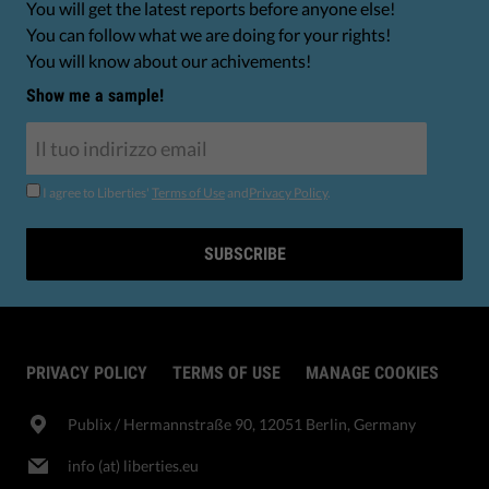
You will get the latest reports before anyone else!
You can follow what we are doing for your rights!
You will know about our achivements!
Show me a sample!
I agree to Liberties'
Terms of Use
and
Privacy Policy
.
SUBSCRIBE
PRIVACY POLICY
TERMS OF USE
MANAGE COOKIES
Publix​ / Hermannstraße 90, 12051 Berlin, Germany
info (at) liberties.eu