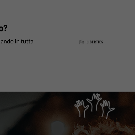
o?
iando in tutta