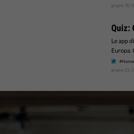
giugno 30, 
Quiz: 
Le app di
Europa. C
#Human
giugno 23, 