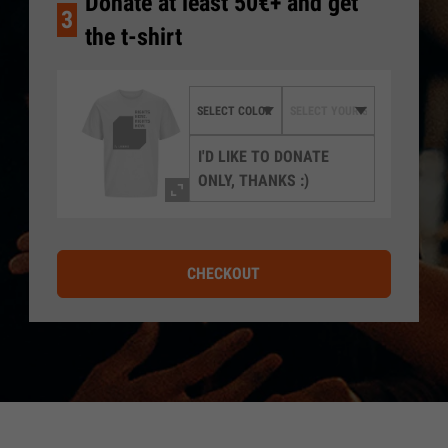
Donate at least 50€+ and get
3
the t-shirt
I'D LIKE TO DONATE
ONLY, THANKS :)
CHECKOUT