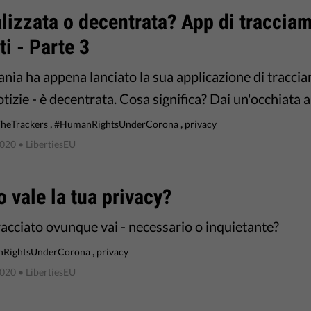
lizzata o decentrata? App di traccia
ti - Parte 3
nia ha appena lanciato la sua applicazione di tracci
izie - è decentrata. Cosa significa? Dai un'occhiata 
,
,
heTrackers
#HumanRightsUnderCorona
privacy
2020
• LibertiesEU
 vale la tua privacy?
racciato ovunque vai - necessario o inquietante?
,
RightsUnderCorona
privacy
2020
• LibertiesEU