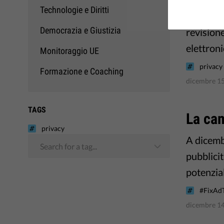
Technologie e Diritti
La Commi
Democrazia e Giustizia
revisione
elettroni
Monitoraggio UE
privacy
Formazione e Coaching
dicembre 15
TAGS
La ca
privacy
A dicembr
Search for a tag...
pubblicit
potenzial
#FixAd
dicembre 14