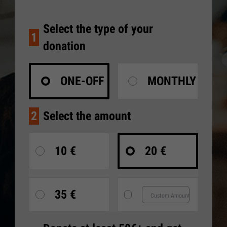
Select the type of your
1
donation
ONE-OFF
MONTHLY
2
Select the amount
10 €
20 €
35 €