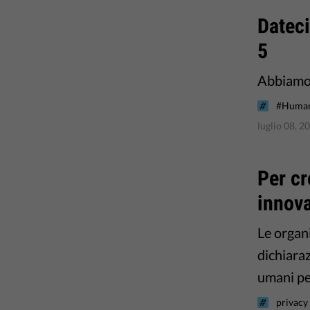
Dateci
5
Abbiamo d
#Human
luglio 08, 2
Per cr
innova
Le organi
dichiaraz
umani pe
privacy