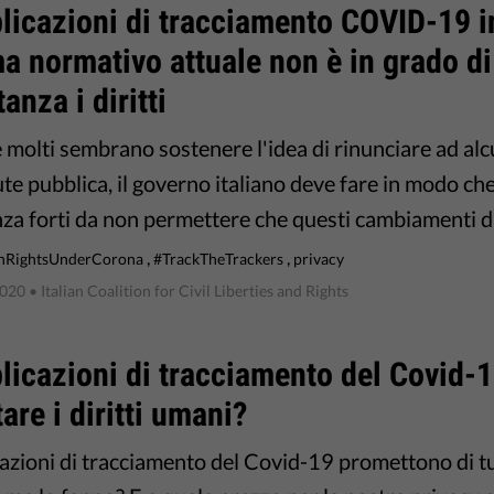
licazioni di tracciamento COVID-19 in 
a normativo attuale non è in grado d
anza i diritti
molti sembrano sostenere l'idea di rinunciare ad alcun
ute pubblica, il governo italiano deve fare in modo che
za forti da non permettere che questi cambiamenti d
,
,
RightsUnderCorona
#TrackTheTrackers
privacy
2020
• Italian Coalition for Civil Liberties and Rights
licazioni di tracciamento del Covid-
tare i diritti umani?
cazioni di tracciamento del Covid-19 promettono di tu