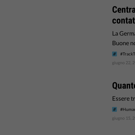
Centra
contat
La Germa
Buone not
#TrackT
giugno 22, 
Quanto
Essere t
#Human
giugno 15, 