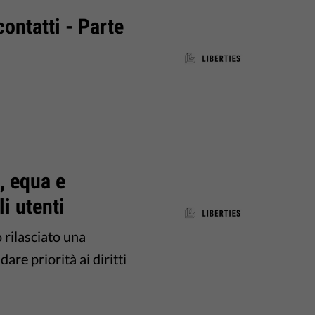
contatti - Parte
, equa e
li utenti
o rilasciato una
re priorità ai diritti