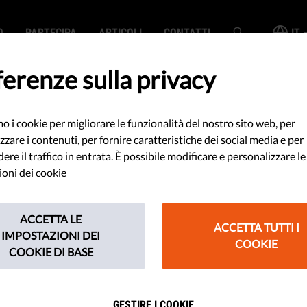
O
PARTECIPA
ARTICOLI
CONTATTI
IT
erenze sulla privacy
mo i cookie per migliorare le funzionalità del nostro sito web, per
SEARCH
zzare i contenuti, per fornire caratteristiche dei social media e per
re il traffico in entrata. È possibile modificare e personalizzare le
oni dei cookie
ACCETTA LE
ACCETTA TUTTI I
IMPOSTAZIONI DEI
COOKIE
COOKIE DI BASE
e nuove norme sui servizi online dev
errori del RGPD
GESTIRE I COOKIE