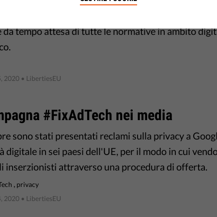
ssione Europea ha pubblicato oggi il Digital Service
 da tempo attesa di tutte le normative in ambito digi
co.
, 2020
• LibertiesEU
mpagna #FixAdTech nei media
e sono stati presentati reclami sulla privacy a Googl
à digitale in sei paesi dell'UE, per il modo in cui vend
i inserzionisti attraverso una procedura di offerta.
,
Tech
privacy
, 2020
• LibertiesEU