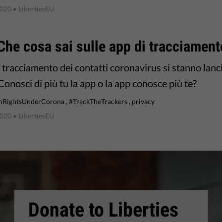
2020
• LibertiesEU
Che cosa sai sulle app di tracciament
 tracciamento dei contatti coronavirus si stanno lanc
onosci di più tu la app o la app conosce più te?
,
,
RightsUnderCorona
#TrackTheTrackers
privacy
2020
• LibertiesEU
Donate to Liberties