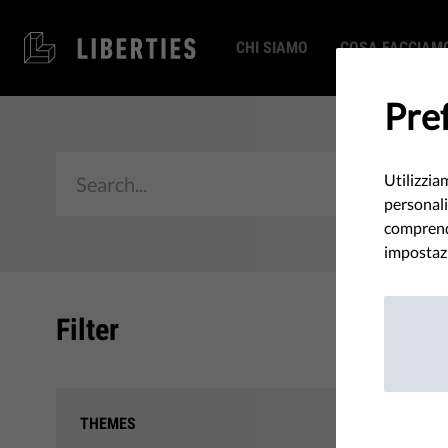
CHI SIAMO
COSA FACCIAM
Pref
Utilizzia
personali
comprende
impostazi
Filter
DSA: l
THEMES
dagli 