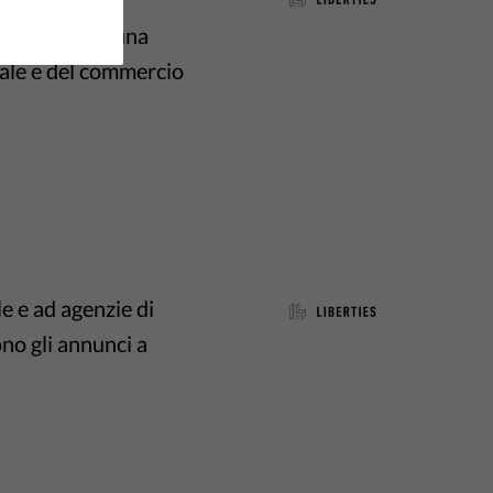
s Act (DSA), una
tale e del commercio
e e ad agenzie di
ono gli annunci a