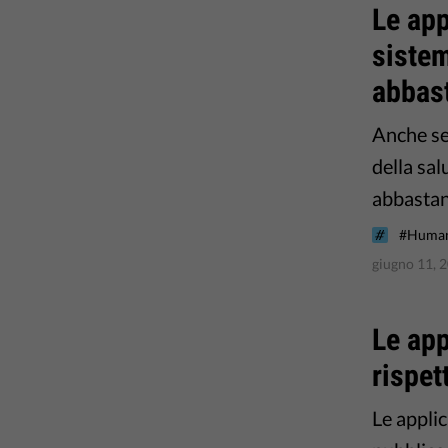
Le app
sistem
abbast
Anche se 
della sal
abbastan
#Human
giugno 11, 
Le app
rispet
Le appli