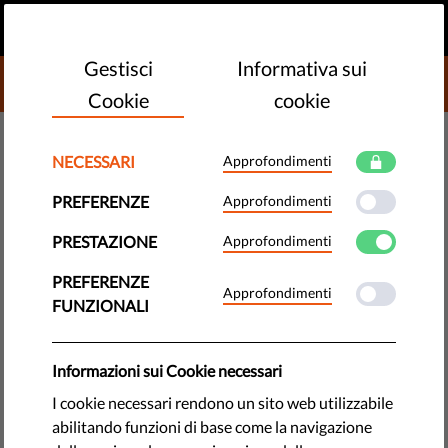
IT
FAI UNA DONAZIONE
MENU
Gestisci
Informativa sui
DONATE TO LIBERTIES
Cookie
cookie
DEMOCRAZIA E GIUSTIZIA
NECESSARI
Approfondimenti
Commissione Europea non
PREFERENZE
Approfondimenti
stanzia fondo per le libertà
PRESTAZIONE
Approfondimenti
Il Parlamento Europeo aveva chiesto alla Commissione di
PREFERENZE
Approfondimenti
creare un nuovo fondo per supportare le associazioni per i
FUNZIONALI
diritti umani nell'UE. La Commissione non lo ha fatto.
Confrontiamo la richiesta del Parlamento e la risposta della
Commissione.
Informazioni sui Cookie necessari
I cookie necessari rendono un sito web utilizzabile
by Israel Butler
abilitando funzioni di base come la navigazione
giugno 25, 2018