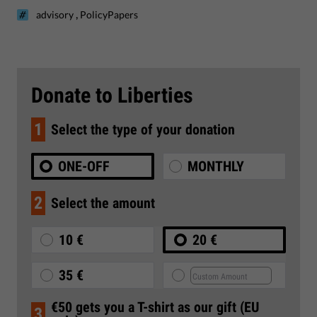
,
advisory
PolicyPapers
Donate to Liberties
1
Select the type of your donation
ONE-OFF
MONTHLY
2
Select the amount
10 €
20 €
35 €
€50 gets you a T-shirt as our gift (EU
3