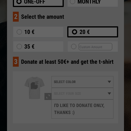
ONE-OFF
MONTHLY
2
Select the amount
10 €
20 €
35 €
3
Donate at least 50€+ and get the t-shirt
I'D LIKE TO DONATE ONLY,
THANKS :)