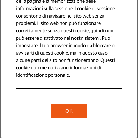
della pagina e la memorizzazione delle
informazioni sulla sessione. I cookie di sessione
Liberties ha
appena pubblicato un documento
che analizza
consentono di navigare nel sito web senza
la
proposta della Commissione
per il programma Diritti e
problemi. Il sito web non può funzionare
Valori comparandola con lo European Values Instrument
correttamente senza questi cookie, quindi non
(EVI) suggerito dal Parlamento Europeo e dalle
può essere disattivato nei nostri sistemi. Puoi
organizzazioni della società civile e in che misura la
impostare il tuo browser in modo da bloccare o
proposta della Commissione segna un punto di svolta
avvisarti di questi cookie, ma in questo caso
rispetto ai programmi di finanziamento Rights Equality e
alcune parti del sito non funzioneranno. Questi
Citizenship (REC) e Europe for Citizens (EfC).
cookie non memorizzano informazioni di
identificazione personale.
La proposta della Commissione garantisce la
continuazione dei programmi di finanziamento esistenti,
che sostanzialmente trattano le ONG come
subappaltatori che aiutano la Commissione ad attuare le
norme e le politiche dell'UE. In tal senso non include
OK
nessuno degli elementi dell'EVI che spingono verso la
direzione di un settore non governativo propositivo e
sostenibile in grado di promuovere e proteggere i valori
contenuti nell'articolo 2 del Trattato sull'Unione Europea.