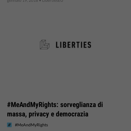
gennaio 19, 2018
• LibertiesEU
#MeAndMyRights: sorveglianza di
massa, privacy e democrazia
#MeAndMyRights