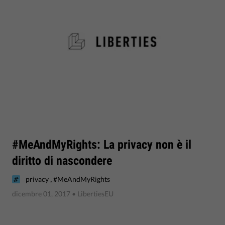
#MeAndMyRights: La privacy non è il
diritto di nascondere
,
privacy
#MeAndMyRights
dicembre 01, 2017
• LibertiesEU