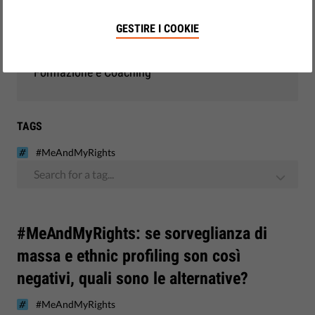
Democrazia e Giustizia
GESTIRE I COOKIE
Monitoraggio UE
Formazione e Coaching
TAGS
#MeAndMyRights
Search for a tag...
#MeAndMyRights: se sorveglianza di
massa e ethnic profiling son così
negativi, quali sono le alternative?
#MeAndMyRights