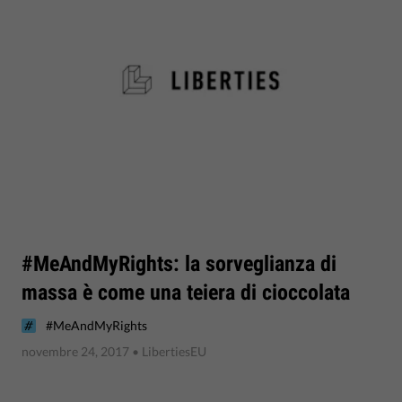
#MeAndMyRights: la sorveglianza di
massa è come una teiera di cioccolata
#MeAndMyRights
novembre 24, 2017
• LibertiesEU