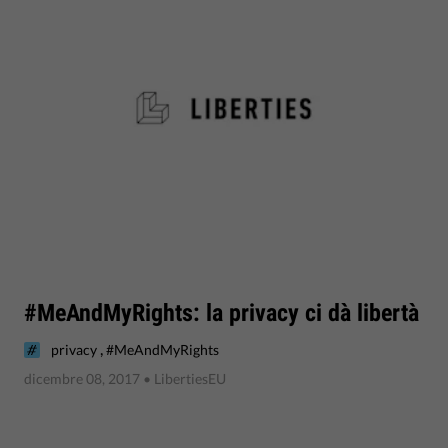
#MeAndMyRights: la privacy ci dà libertà
,
privacy
#MeAndMyRights
dicembre 08, 2017
• LibertiesEU