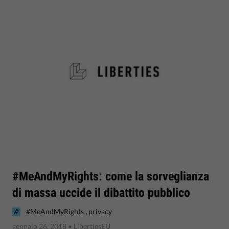
#MeAndMyRights: come la sorveglianza
di massa uccide il dibattito pubblico
,
#MeAndMyRights
privacy
gennaio 26, 2018
• LibertiesEU