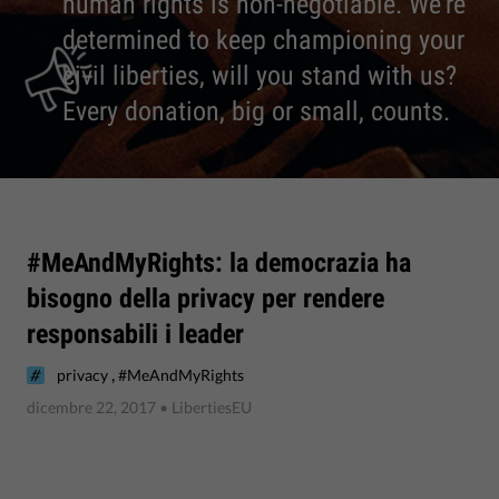
human rights is non-negotiable. We're
determined to keep championing your
civil liberties, will you stand with us?
Every donation, big or small, counts.
#MeAndMyRights: la democrazia ha
bisogno della privacy per rendere
responsabili i leader
,
privacy
#MeAndMyRights
dicembre 22, 2017
• LibertiesEU