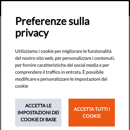
IT
FAI UNA DONAZIONE
MENU
Preferenze sulla
privacy
SEARCH
Utilizziamo i cookie per migliorare le funzionalità
del nostro sito web, per personalizzare i contenuti,
per fornire caratteristiche dei social media e per
comprendere il traffico in entrata. È possibile
modificare e personalizzare le impostazioni dei
Filter
cookie
ACCETTA LE
ACCETTA TUTTI I
THEMES
IMPOSTAZIONI DEI
COOKIE
COOKIE DI BASE
Technologie e Diritti