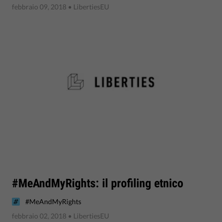
febbraio 09, 2018
• LibertiesEU
#MeAndMyRights: il profiling etnico
#MeAndMyRights
febbraio 02, 2018
• LibertiesEU