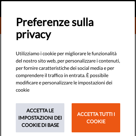
IT
FAI UNA DONAZIONE
MENU
Preferenze sulla
DONATE TO LIBERTIES
privacy
TECHNOLOGIE E DIRITTI
#MeAndMyRights: la privacy ci
Utilizziamo i cookie per migliorare le funzionalità
del nostro sito web, per personalizzare i contenuti,
dà libertà
per fornire caratteristiche dei social media e per
comprendere il traffico in entrata. È possibile
La privacy ci libera dai vincoli del controllo sociale. Per
modificare e personalizzare le impostazioni dei
questo motivo ci dà la libertà di pensare in modo critico, di
cookie
mettere in discussione le regole sociali e di discutere idee
che potrebbero essere considerate controverse.
ACCETTA LE
ACCETTA TUTTI I
IMPOSTAZIONI DEI
by Israel Butler
COOKIE
COOKIE DI BASE
dicembre 08, 2017