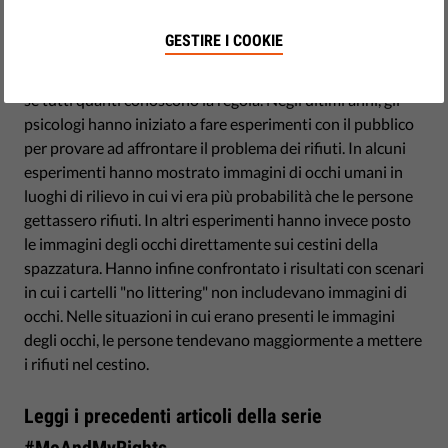
Alla stragrande maggioranza di noi viene insegnato che
buttare la nostra spazzatura per terra invece che nel
GESTIRE I COOKIE
cestino è sbagliato. Tuttavia molte persone gettano ancora
i rifiuti per terra - sulle strade ne abbiamo la prova - anche
se tutti quanti conoscono la regola. Negli ultimi anni, gli
psicologi hanno iniziato a fare esperimenti con il pubblico
per provare ad affrontare il problema dei rifiuti. In alcuni
esperimenti hanno mostrato immagini di occhi umani in
luoghi di rilievo in cui vi era più probabilità che le persone
gettassero rifiuti. In altri esperimenti hanno invece posto
le immagini degli occhi direttamente sui cestini della
spazzatura. Hanno infine confrontato i risultati con scenari
in cui i cartelli "no littering" non includevano immagini di
occhi. Nelle situazioni in cui erano presenti le immagini
degli occhi, le persone tendevano maggiormente a mettere
i rifiuti nel cestino.
Leggi i precedenti articoli della serie