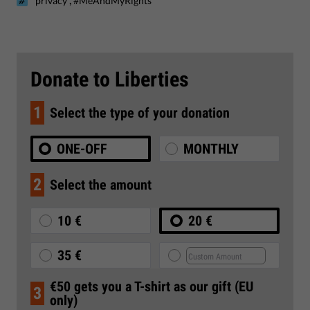
privacy
#MeAndMyRights
Donate to Liberties
1
Select the type of your donation
ONE-OFF
MONTHLY
2
Select the amount
10 €
20 €
35 €
€50 gets you a T-shirt as our gift (EU
3
only)