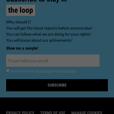
the loop
Why should I?
You will get the latest reports before anyone else!
You can follow what we are doing for your rights!
You will know about our achivements!
Show me a sample!
I agree to Liberties'
Terms of Use
and
Privacy Policy
.
SUBSCRIBE
PRIVACY POLICY
TERMS OF USE
MANAGE COOKIES