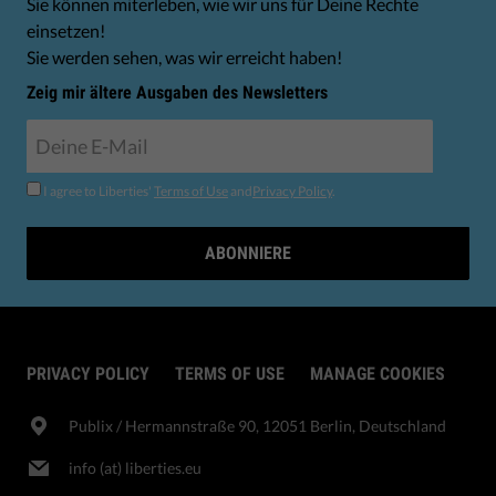
Sie können miterleben, wie wir uns für Deine Rechte
einsetzen!
Sie werden sehen, was wir erreicht haben!
Zeig mir ältere Ausgaben des Newsletters
I agree to Liberties'
Terms of Use
and
Privacy Policy
.
ABONNIERE
PRIVACY POLICY
TERMS OF USE
MANAGE COOKIES
Publix​ / Hermannstraße 90, 12051 Berlin, Deutschland
info (at) liberties.eu