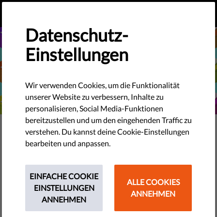
DE
SPENDEN
MENU
Datenschutz-
Einstellungen
Wir verwenden Cookies, um die Funktionalität
unserer Website zu verbessern, Inhalte zu
personalisieren, Social Media-Funktionen
bereitzustellen und um den eingehenden Traffic zu
TECHNOLOGIE & RECHTE
verstehen. Du kannst deine Cookie-Einstellungen
Was passiert, wenn dir eine KI
bearbeiten und anpassen.
Wahlempfehlungen gibt?
EINFACHE COOKIE
ALLE COOKIES
ChatGPT, Gemini und ähnliche KI-Tools sind aus
EINSTELLUNGEN
ANNEHMEN
unserem Alltag nicht mehr wegzudenken, wenn es darum
ANNEHMEN
geht, Informationen zu suchen, zu verstehen und