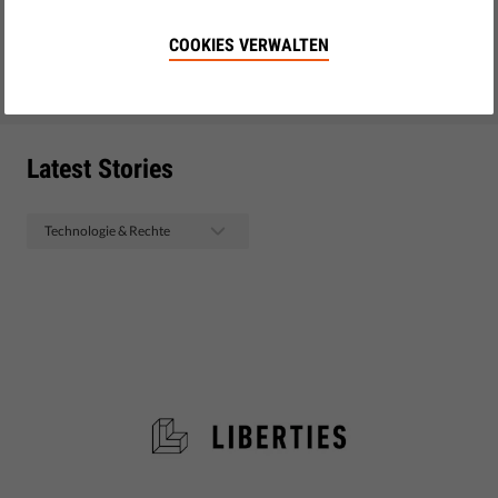
zusammenzufassen.
,
,
COOKIES VERWALTEN
#ElectionIntegrity
artificial intelligence
media freedom
Juli 13, 2026
• LibertiesEU
Latest Stories