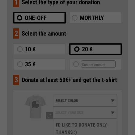
1
Select the type of your donation
ONE-OFF
MONTHLY
2
Select the amount
10 €
20 €
35 €
3
Donate at least 50€+ and get the t-shirt
I'D LIKE TO DONATE ONLY,
THANKS :)