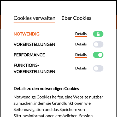
DE
SPENDEN
MENU
Cookies verwalten
über Cookies
DONATE TO LIBERTIES
NOTWENDIG
Details
DEMOKRATIE & GERECHTIGKEIT
VOREINSTELLUNGEN
Details
Was ist schlecht an autoritären
Regierung?
PERFORMANCE
Details
FUNKTIONS-
Details
Anhänger von autoritären Regierungen glauben an eine
VOREINSTELLUNGEN
natürliche Ordnung in der Welt. Religion und heterosexuelle
weiße Männer stehen an der Spitze. Frauen, LGBTQI-
Details zu den notwendigen Cookies
Personen, Nicht-Weiße, Kinder und die Natur haben sich
unterzuordnen.
Notwendige Cookies helfen, eine Website nutzbar
zu machen, indem sie Grundfunktionen wie
by LibertiesEU
Seitennavigation und das Speichern von
Mai 10, 2021
Sitzungsinformationen ermöglichen. Session-