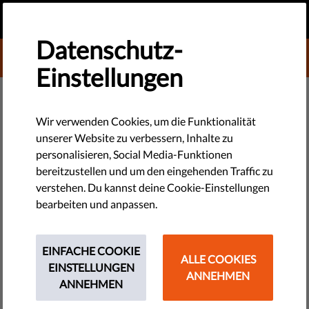
DE
SPENDEN
MENU
Datenschutz-
DONATE TO LIBERTIES
Einstellungen
TECHNOLOGIE & RECHTE
Falschmeldungen in den Medien:
Wir verwenden Cookies, um die Funktionalität
unserer Website zu verbessern, Inhalte zu
Wie erkennt man, was echt ist
personalisieren, Social Media-Funktionen
und was nicht?
bereitzustellen und um den eingehenden Traffic zu
verstehen. Du kannst deine Cookie-Einstellungen
bearbeiten und anpassen.
In unserem neuesten Video Überleben im Autoritarismus
bitten wir Dich uns zu helfen, indem Du auf die Wahrheit
hinweist und Ignoranz mit Fakten überführst, denn wenn
EINFACHE COOKIE
ALLE COOKIES
niemand gegen die unverhohlenen Lügen der Autoritären
EINSTELLUNGEN
ANNEHMEN
ankämpft, werden sie gewinnen.
ANNEHMEN