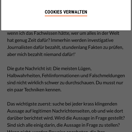
by Orsolya Reich
November 20, 2018
COOKIES VERWALTEN
'Na super', werden jetzt einige von Euch denken. 'Wie um
alles in der Welt soll Mensch das hinkriegen? Und selbst
wenn ich das Fachwissen hätte, wer um alles in der Welt
hat genug Zeit dafür? Immerhin werden investigative
Journalisten dafür bezahlt, stundenlang Fakten zu prüfen,
aber mich bezahlt niemand dafür!'
Die gute Nachricht ist: Die meisten Lügen,
Halbwahrheiten, Fehlinformationen und Falschmeldungen
sind nicht wirklich schwer zu durchschauen. Du musst nur
ein paar Techniken kennen.
Das wichtigste zuerst: suche bei jeder krass klingenden
Aussage auf legitimen Nachrichtenseiten, ob und wie dort
darüber berichtet wird. Wird die Aussage in Frage gestellt?
Sind sich alle einig darin, die Aussage in Frage zu stellen?
Wenn nicht, werden Beweise angeboten, die ihre