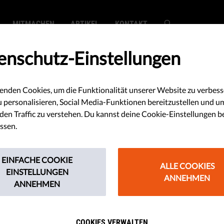
MITMACHEN
ARTIKEL
KONTAKT
enschutz-Einstellungen
enden Cookies, um die Funktionalität unserer Website zu verbess
e Kommission:
u personalisieren, Social Media-Funktionen bereitzustellen und u
en Traffic zu verstehen. Du kannst deine Cookie-Einstellungen b
e, Aufgaben,
ssen.
EINFACHE COOKIE
ALLE COOKIES
EINSTELLUNGEN
ANNEHMEN
ANNEHMEN
 Kommission, wie arbeitet sie und
 sie? Wir werfen einen genaueren
COOKIES VERWALTEN