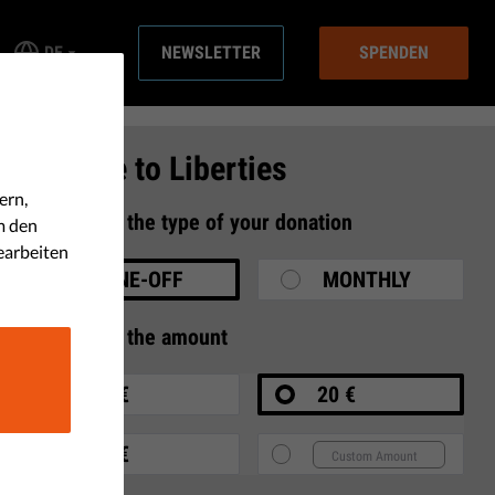
DE
NEWSLETTER
SPENDEN
Donate to Liberties
ern,
1
Select the type of your donation
m den
earbeiten
ONE-OFF
MONTHLY
2
Select the amount
10 €
20 €
35 €