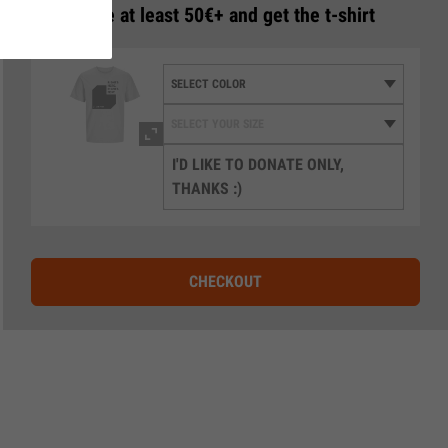
3
Donate at least 50€+ and get the t-shirt
I'D LIKE TO DONATE ONLY,
THANKS :)
CHECKOUT