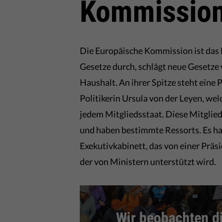
Kommissio
Die Europäische Kommission ist das 
Gesetze durch, schlägt neue Gesetze
Haushalt. An ihrer Spitze steht eine 
Politikerin Ursula von der Leyen, we
jedem Mitgliedsstaat. Diese Mitgli
und haben bestimmte Ressorts. Es ha
Exekutivkabinett, das von einer Präsi
der von Ministern unterstützt wird.
Wir beobachten d