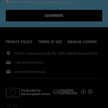
I agree to Liberties'
Terms of Use
and
Privacy Policy
.
ABONNIERE
PRIVACY POLICY
TERMS OF USE
MANAGE COOKIES
Publix​ / Hermannstraße 90, 12051 Berlin, Deutschland
info (at) liberties.eu
press (at) liberties.eu