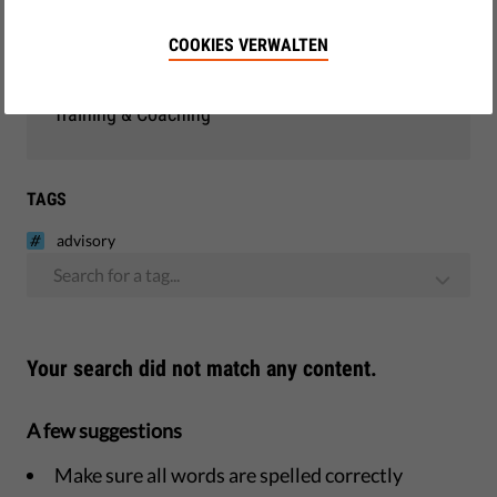
Demokratie & Gerechtigkeit
COOKIES VERWALTEN
EU-Beobachtung
Training & Coaching
TAGS
advisory
Search for a tag...
Your search did not match any content.
A few suggestions
Make sure all words are spelled correctly