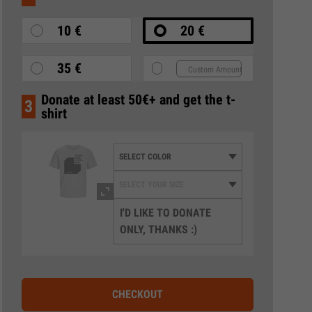
10 €
20 €
35 €
Donate at least 50€+ and get the t-
3
shirt
I'D LIKE TO DONATE
ONLY, THANKS :)
CHECKOUT