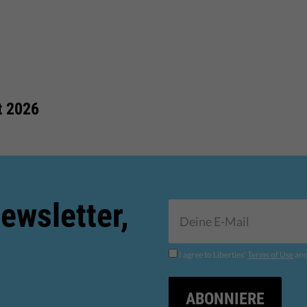
t 2026
ewsletter,
I agree to Liberties'
Terms of Use
an
ABONNIERE