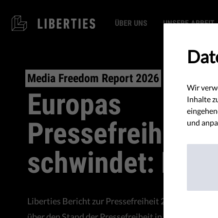
ÜBER UNS
UNSERE ARBEIT
Dat
Media Freedom Report 2026
Wir verw
Europas
Inhalte z
eingehend
Pressefreiheit
und anpa
schwindet: Beri
Liberties Bericht zur Pressefreiheit 2026 gibt eine
über den Stand der Pressefreiheit in der gesamten