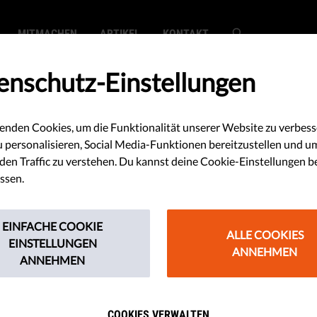
MITMACHEN
ARTIKEL
KONTAKT
enschutz-Einstellungen
enden Cookies, um die Funktionalität unserer Website zu verbess
u personalisieren, Social Media-Funktionen bereitzustellen und u
en Traffic zu verstehen. Du kannst deine Cookie-Einstellungen b
ssen.
cht
EINFACHE COOKIE
ALLE COOKIES
EINSTELLUNGEN
ANNEHMEN
ANNEHMEN
n Überblick
 EU und
COOKIES VERWALTEN