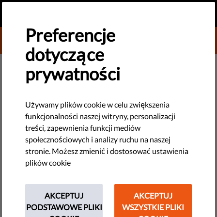
PL
PRZEKAŻ DAROWIZNĘ
MENU
Preferencje
DONATE TO LIBERTIES
dotyczące
prywatności
DEMOKRACJA I SPRAWIEDLIWOŚĆ
​Wideo: Po co i jak walczyć o
Używamy plików cookie w celu zwiększenia
funkcjonalności naszej witryny, personalizacji
nasze prawa?
treści, zapewnienia funkcji mediów
społecznościowych i analizy ruchu na naszej
Obejrzyj ten film wideo, w którym rzecznik Liberties wyjaśnia
stronie. Możesz zmienić i dostosować ustawienia
pochodzenie praw człowieka oraz swobód obywatelskich i
plików cookie
informuje dlaczego tak ważne, aby chronić je właśnie teraz.
by LibertiesEU
AKCEPTUJ
AKCEPTUJ
lipca 03, 2017
PODSTAWOWE PLIKI
WSZYSTKIE PLIKI