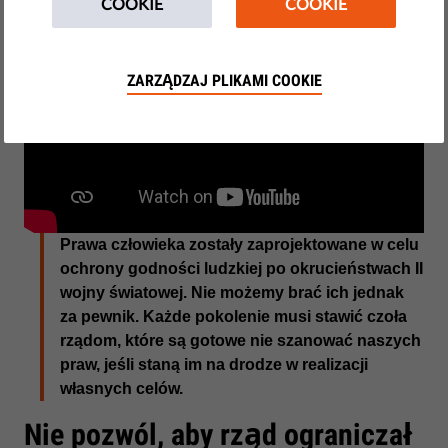
COOKIE
COOKIE
ZARZĄDZAJ PLIKAMI COOKIE
Prawa człowieka zostały zaprojektowane w celu
ochrony godności ludzkiej po okrucieństwach II
wojny światowej. Nie możemy brać ich jednak
za pewnik. Każde pokolenie musi stawić czoła
rządom, które są gotowe nie szanować naszych
praw, jeśli staną im na drodze w realizacji
własnych celów.
Nie pozwól, aby rząd ograniczał