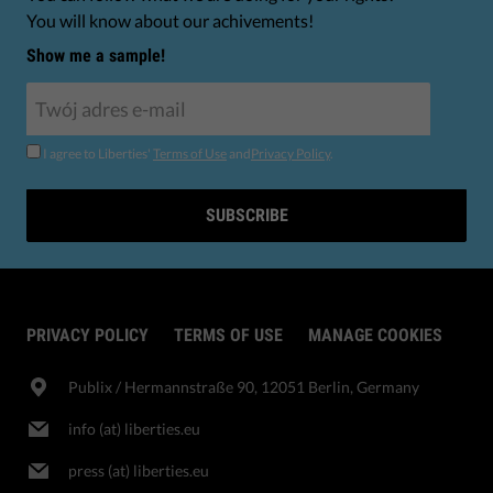
You will know about our achivements!
Show me a sample!
I agree to Liberties'
Terms of Use
and
Privacy Policy
.
SUBSCRIBE
PRIVACY POLICY
TERMS OF USE
MANAGE COOKIES
Publix​ / Hermannstraße 90, 12051 Berlin, Germany
info (at) liberties.eu
press (at) liberties.eu