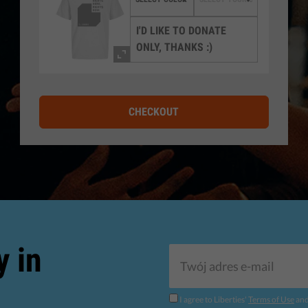
I'D LIKE TO DONATE
ONLY, THANKS :)
CHECKOUT
y in
I agree to Liberties'
Terms of Use
an