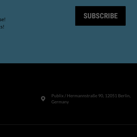
SUBSCRIBE
se!
ts!
Publix​ / Hermannstraße 90, 12051 Berlin,
Germany