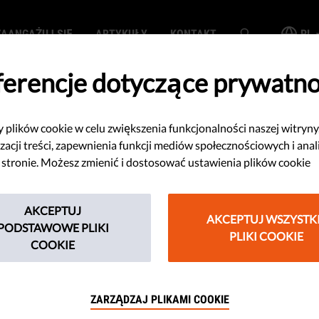
ZAANGAŻUJ SIĘ
ARTYKUŁY
KONTAKT
PL
ferencje dotyczące prywatno
plików cookie w celu zwiększenia funkcjonalności naszej witryny
ji w Polsce to
zacji treści, zapewnienia funkcji mediów społecznościowych i anal
 stronie. Możesz zmienić i dostosować ustawienia plików cookie
a kobiet
AKCEPTUJ
AKCEPTUJ WSZYSTK
PODSTAWOWE PLIKI
PLIKI COOKIE
ce zakazuje aborcji, grozi wolnym
COOKIE
GBTQ, atakuje demokrację i prawa
reagować.
ZARZĄDZAJ PLIKAMI COOKIE