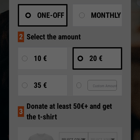
ONE-OFF
MONTHLY
2
Select the amount
10 €
20 €
35 €
Donate at least 50€+ and get
3
the t-shirt