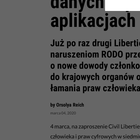
danych w p
aplikacjach
Już po raz drugi Libert
naruszeniom RODO prze
o nowe dowody członkow
do krajowych organów o
łamania praw człowieka
by Orsolya Reich
marca 04, 2020
4 marca, na zaproszenie Civil Libertie
człowieka i praw cyfrowych w siedmi