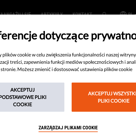
ZAANGAŻUJ SIĘ
ARTYKUŁY
KONTAKT
PL
ferencje dotyczące prywatno
plików cookie w celu zwiększenia funkcjonalności naszej witryny
e zajmujące się
zacji treści, zapewnienia funkcji mediów społecznościowych i anal
 stronie. Możesz zmienić i dostosować ustawienia plików cookie
łowieka
AKCEPTUJ
przed
AKCEPTUJ WSZYSTK
PODSTAWOWE PLIKI
PLIKI COOKIE
COOKIE
m wykorzystaniem
ZARZĄDZAJ PLIKAMI COOKIE