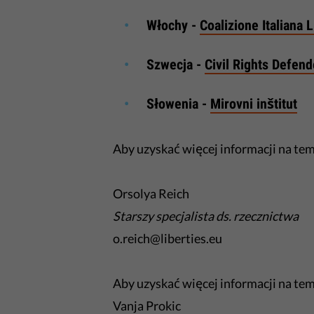
Włochy -
Coalizione Italiana Li
Szwecja -
Civil Rights Defen
Słowenia -
Mirovni inštitut
Aby uzyskać więcej informacji na te
Orsolya Reich
Starszy specjalista ds. rzecznictwa
o.reich@liberties.eu
Aby uzyskać więcej informacji na tem
Vanja Prokic