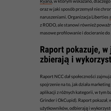
Ryana
, w którym wskazano, dlaczego
oraz w jaki sposób przemysł nie chr
naruszeniami. Organizacja Liberties
z RODO, ale stanowi również poważne
masowe profilowanie i docieranie do
Raport pokazuje, w 
zbierają i wykorzy
Raport NCC dał społeczności zajmuj
spojrzenie na to, jak działa marketin
aplikacji z różnych kategorii, w tym 
Grinder i OkCupid). Raport pokazał, w
użytkowników, odbierają i wykorzys