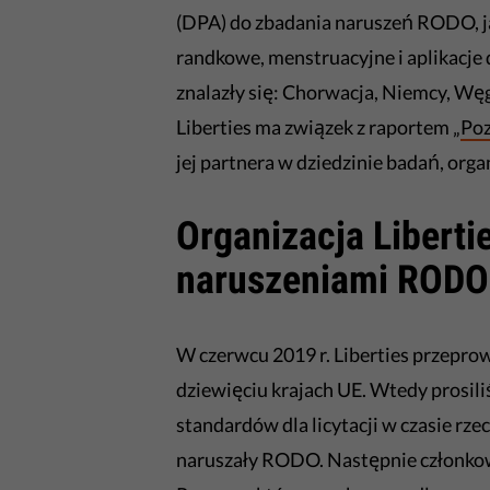
(DPA) do zbadania naruszeń RODO, ja
randkowe, menstruacyjne i aplikacje 
znalazły się: Chorwacja, Niemcy, Węg
Liberties ma związek z raportem „
Poz
jej partnera w dziedzinie badań, org
Organizacja Liberti
naruszeniami RODO
W czerwcu 2019 r. Liberties przepro
dziewięciu krajach UE. Wtedy prosi
standardów dla licytacji w czasie rz
naruszały RODO. Następnie członkowi