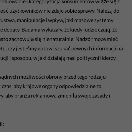
rofilowanie i kategoryzacja konsumentów wiąże się z
zość użytkowników nie zdaje sobie sprawy. Należą do
szustwa, manipulacje i wpływ, jaki masowe systemy
debaty. Badania wykazały, że kiedy ludzie czują, że
zęsto zachowują się nienaturalnie. Nadzór może mieć
etu, czy jesteśmy gotowi szukać pewnych informacji na
i i sposobu, w jaki działają nasi polityczni liderzy.
sądnych możliwości obrony przed tego rodzaju
czas, aby krajowe organy odpowiedzialne za
, aby branża reklamowa zmieniła swoje zasady i
i: