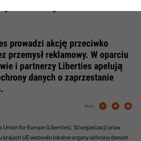
opularnych
ies prowadzi akcję przeciwko
z przemysł reklamowy. W oparciu
ie i partnerzy Liberties apelują
chrony danych o zaprzestanie
.
Share
s Union for Europe (Liberties), 10 organizacji praw
u krajach UE wezwało lokalne organy ochrony danych