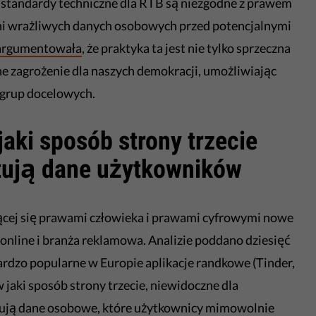
 standardy techniczne dla RTB są niezgodne z prawem
oni wrażliwych danych osobowych przed potencjalnymi
argumentowała
, że praktyka ta jest nie tylko sprzeczna
 zagrożenie dla naszych demokracji, umożliwiając
 grup docelowych.
jaki sposób strony trzecie
stują dane użytkowników
ącej się prawami człowieka i prawami cyfrowymi nowe
g online i branża reklamowa. Analizie poddano dziesięć
bardzo popularne w Europie aplikacje randkowe (Tinder,
 jaki sposób strony trzecie, niewidoczne dla
tują dane osobowe, które użytkownicy mimowolnie