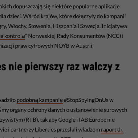
kich dopuszczają się niektóre popularne aplikacje
dla dzieci. Wśród krajów, które dołączyły do kampanii
ry, Włochy, Słowenia, Hiszpania i Szwecja. Inicjatywa
a kontrolą
” Norweskiej Rady Konsumentów (NCC) i
anizacji praw cyfrowych NOYB w Austrii.
es nie pierwszy raz walczy z
wadziło
podobną kampanię
#StopSpyingOnUs w
liśmy organy ochrony danych o ustanowienie surowych
eczywistym (RTB), tak aby Google i IAB Europe nie
e i partnerzy Liberties przesłali władzom
raport dr.