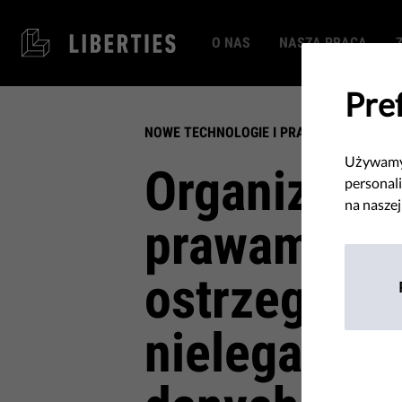
O NAS
NASZA PRACA
Pre
NOWE TECHNOLOGIE I PRAWA CZŁOWIEKA
Używamy 
​Organizacj
personali
na naszej
prawami cz
ostrzegają 
nielegalny