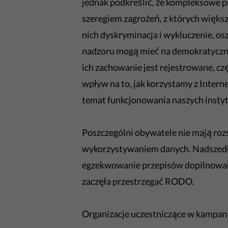
jednak podkreślić, że kompleksowe p
szeregiem zagrożeń, z których więks
nich dyskryminacja i wykluczenie, o
nadzoru mogą mieć na demokratyczne 
ich zachowanie jest rejestrowane, c
wpływ na to, jak korzystamy z Intern
temat funkcjonowania naszych instytucj
Poszczególni obywatele nie mają roz
wykorzystywaniem danych. Nadszedł 
egzekwowanie przepisów dopilnowały
zaczęła przestrzegać RODO.
Organizacje uczestniczące w kampani