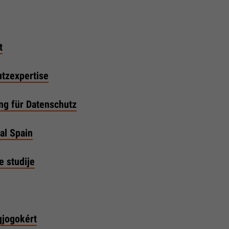
t
tzexpertise
ng für Datenschutz
nal Spain
e studije
gjogokért