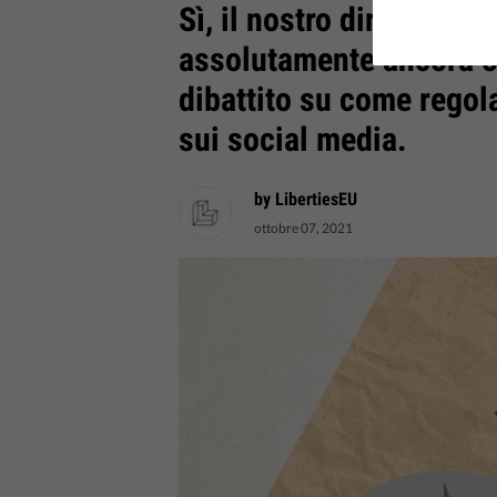
Sì, il nostro diritto all
assolutamente ancora o
dibattito su come regol
sui social media.
by LibertiesEU
ottobre 07, 2021