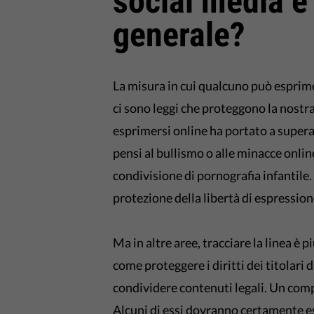
social media e 
generale?
La misura in cui qualcuno può esprime
ci sono leggi che proteggono la nostra l
esprimersi online ha portato a superar
pensi al bullismo o alle minacce online
condivisione di pornografia infantile
protezione della libertà di espression
Ma in altre aree, tracciare la linea è 
come proteggere i diritti dei titolari d
condividere contenuti legali. Un compi
Alcuni di essi dovranno certamente es