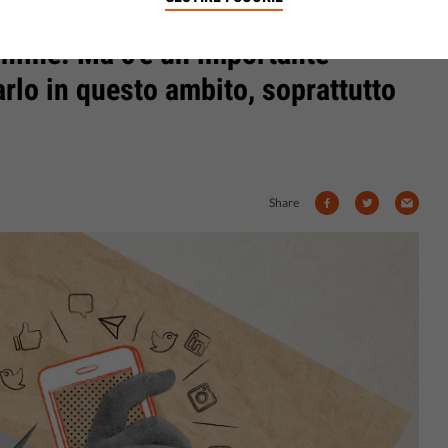
a libertà di espressione esiste
nline. Ma c'è un importante
arlo in questo ambito, soprattutto
Share