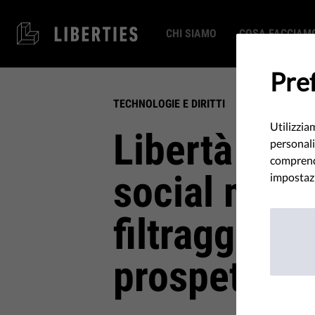
CHI SIAMO
COSA FACCIAM
Pref
TECHNOLOGIE E DIRITTI
Utilizzia
Libertà di e
personali
comprende
social medi
impostazi
filtraggio, di
prospettive