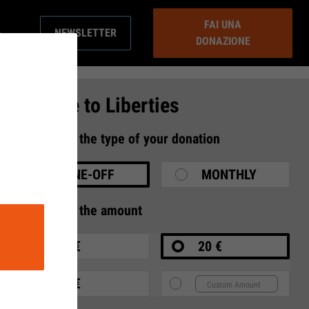
FAI UNA
NEWSLETTER
DONAZIONE
Donate to Liberties
1
Select the type of your donation
ONE-OFF
MONTHLY
2
Select the amount
10 €
20 €
35 €