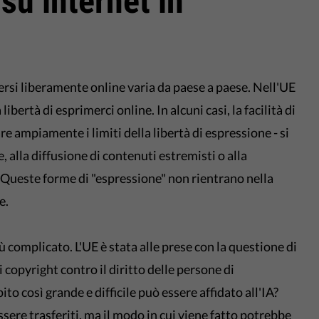
su internet in
rsi liberamente online varia da paese a paese. Nell'UE
ibertà di esprimerci online. In alcuni casi, la facilità di
e ampiamente i limiti della libertà di espressione - si
, alla diffusione di contenuti estremisti o alla
. Queste forme di "espressione" non rientrano nella
e.
più complicato. L'UE è stata alle prese con la questione di
i copyright contro il diritto delle persone di
to così grande e difficile può essere affidato all'IA?
sere trasferiti, ma il modo in cui viene fatto potrebbe