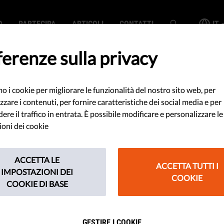
O
PARTECIPA
ARTICOLI
CONTATTI
IT
erenze sulla privacy
mo i cookie per migliorare le funzionalità del nostro sito web, per
spressione sui
zzare i contenuti, per fornire caratteristiche dei social media e per
re il traffico in entrata. È possibile modificare e personalizzare le
a: metodi di
oni dei cookie
ritti e
ACCETTA LE
ACCETTA TUTTI I
IMPOSTAZIONI DEI
COOKIE
 future
COOKIE DI BASE
GESTIRE I COOKIE