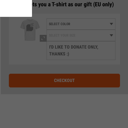
3
€50 gets you a T-shirt as our gift (EU only)
I'D LIKE TO DONATE ONLY,
THANKS :)
CHECKOUT