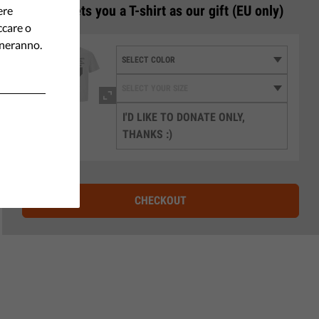
3
€50 gets you a T-shirt as our gift (EU only)
ere
ccare o
oneranno.
I'D LIKE TO DONATE ONLY,
THANKS :)
CHECKOUT