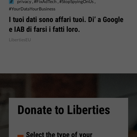
,
,
,
privacy
#FixAdTech
#StopSpyingOnUs
#YourDataYourBusiness
I tuoi dati sono affari tuoi. Di’ a Google
e IAB di farsi i fatti loro.
LibertiesEU
Donate to Liberties
Select the type of your