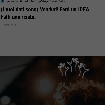
,
,
privacy
#FixAdTech
#StopSpyingOnUs
(I tuoi dati sono) Venduti! Fatti un IDEA.
Fatti una risata.
LibertiesEU