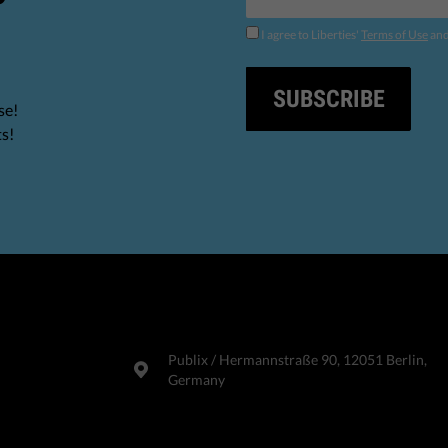
I agree to Liberties'
Terms of Use
an
SUBSCRIBE
se!
ts!
Publix​ / Hermannstraße 90, 12051 Berlin,
Germany