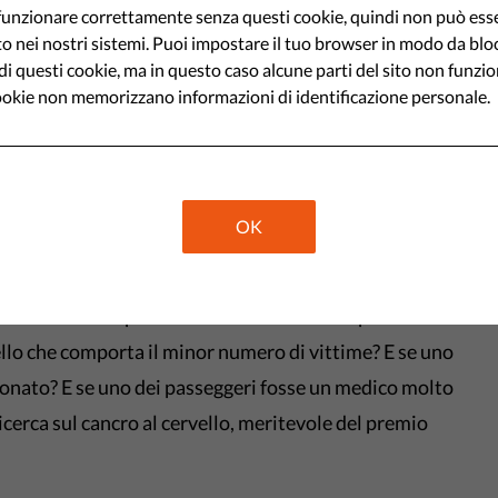
unzionare correttamente senza questi cookie, quindi non può ess
vernativi, nell'industria, nei media
to nei nostri sistemi. Puoi impostare il tuo browser in modo da blo
o.
 di questi cookie, ma in questo caso alcune parti del sito non funzi
okie non memorizzano informazioni di identificazione personale.
Share
elligenza artificiale? Sicuramente sì. Sono pronto a
OK
almeno due articoli sulle scelte che le auto a guida
e scegliere di salvare la vita delle persone sedute al
edoni? Si deve prevedere il numero di vite perse in
quello che comporta il minor numero di vittime? E se uno
onato? E se uno dei passeggeri fosse un medico molto
icerca sul cancro al cervello, meritevole del premio