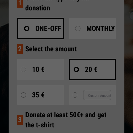
1
donation
ONE-OFF
MONTHLY
2
Select the amount
10 €
20 €
35 €
Donate at least 50€+ and get
3
the t-shirt