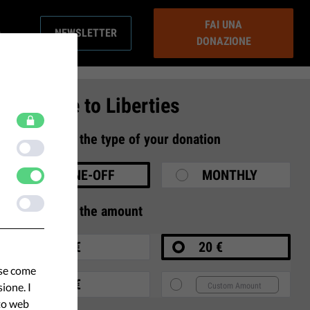
FAI UNA
NEWSLETTER
DONAZIONE
Donate to Liberties
1
Select the type of your donation
ONE-OFF
MONTHLY
2
Select the amount
10 €
20 €
ase come
35 €
ione. I
ito web