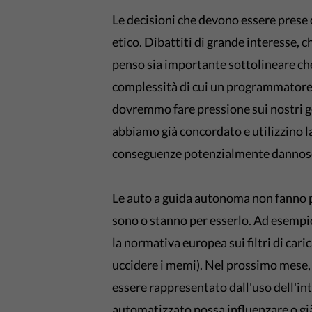
Le decisioni che devono essere prese 
etico. Dibattiti di grande interesse,
penso sia importante sottolineare che
complessità di cui un programmatore
dovremmo fare pressione sui nostri g
abbiamo già concordato e utilizzino la
conseguenze potenzialmente dannose 
Le auto a guida autonoma non fanno pa
sono o stanno per esserlo. Ad esempi
la normativa europea sui filtri di car
uccidere i memi). Nel prossimo mese, l
essere rappresentato dall'uso dell'int
automatizzato possa influenzare o già 