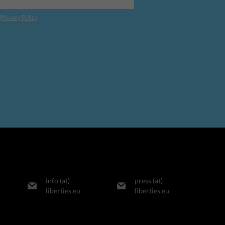
d
Privacy Policy
.
info (at)
press (at)
liberties.eu
liberties.eu