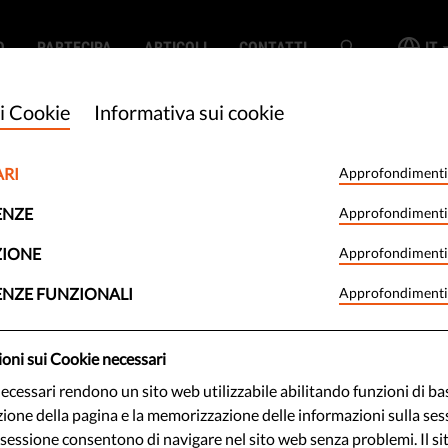
O
PARTECIPA
ARTICOLI
CONTATTI
IT
i Cookie
Informativa sui cookie
ARI
Approfondimenti
 a guida
ENZE
Approfondimenti
 sono in grado di
ZIONE
Approfondimenti
ENZE FUNZIONALI
Approfondimenti
 decisioni giuste?
oni sui Cookie necessari
necessari rendono un sito web utilizzabile abilitando funzioni di b
 imbattuto in alcuni dei molti
zione della pagina e la memorizzazione delle informazioni sulla sess
 sull'etica e l'intelligenza
 sessione consentono di navigare nel sito web senza problemi. Il s