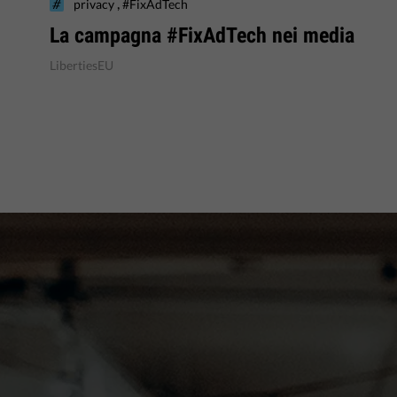
,
privacy
#FixAdTech
La campagna #FixAdTech nei media
LibertiesEU