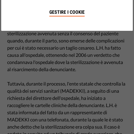
by Polish Helsinki Foundation for Human Rights
maggio 22, 2014
GESTIRE I COOKIE
L'evento da cui è nato questo caso è stata la sterilizzazione
di una persona, identificata come L.H., in Lettonia nel 1997,
sterilizzazione avvenuta senza il consenso del paziente
quando, durante il parto, sono emerse delle complicazioni
per cui è stato necessario un taglio cesareo. L.H. ha fatto
causa all'ospedale, ottenendo nel 2006 un verdetto che
condannava l'ospedale dove la sterilizzazione è avvenuta
al risarcimento della denunciante.
Tuttavia, durante il processo, l'ente statale che controlla la
qualità dei servizi sanitari (MADEKKI), a seguito di una
richiesta del direttore dell'ospedale, ha iniziato a
raccogliere le cartelle cliniche della denunciante. L.H. è
stata informata del fatto da un rappresentante di
MADEKKI con una telefonata, durante la quale le è stato
anche detto che la sterilizzazione era colpa sua. Il caso è
andato in seguito ad un tribunale di grado superiore, che