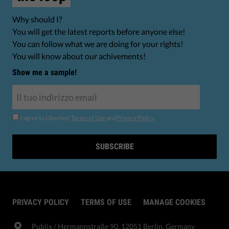
Why should I?
You will get the latest reports before anyone else!
You can follow what we are doing for your rights!
You will know about our achivements!
Show me a sample!
I agree to Liberties'
Terms of Use
and
Privacy Policy
.
SUBSCRIBE
PRIVACY POLICY
TERMS OF USE
MANAGE COOKIES
Publix​ / Hermannstraße 90, 12051 Berlin, Germany