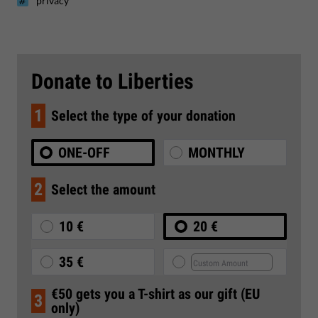
privacy
Donate to Liberties
1
Select the type of your donation
ONE-OFF
MONTHLY
2
Select the amount
10 €
20 €
35 €
€50 gets you a T-shirt as our gift (EU
3
only)