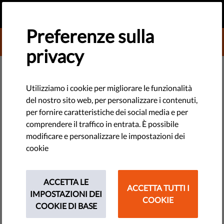
IT
FAI UNA DONAZIONE
MENU
Preferenze sulla
DONATE TO LIBERTIES
privacy
TECHNOLOGIE E DIRITTI
Secondo la CEDU la Lettonia ha
Utilizziamo i cookie per migliorare le funzionalità
del nostro sito web, per personalizzare i contenuti,
violato il diritto alla privacy di un
per fornire caratteristiche dei social media e per
paziente
comprendere il traffico in entrata. È possibile
modificare e personalizzare le impostazioni dei
cookie
Il tema controverso della tutela della privacy è stato oggetto
di un caso riguardante un paziente lettone. La CEDU ha
stabilito che i suoi diritti sono stati violati quando una
ACCETTA LE
ACCETTA TUTTI I
agenzia di stato ha raccolto i suoi dati sanitari senza il suo
IMPOSTAZIONI DEI
COOKIE
consenso.
COOKIE DI BASE