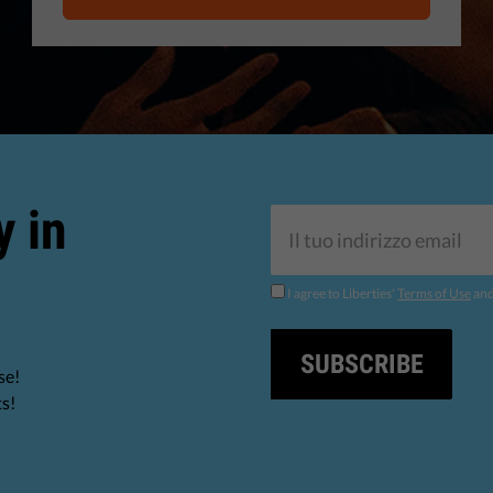
y in
I agree to Liberties'
Terms of Use
an
SUBSCRIBE
se!
ts!