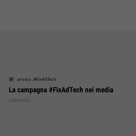
,
privacy
#FixAdTech
La campagna #FixAdTech nei media
LibertiesEU