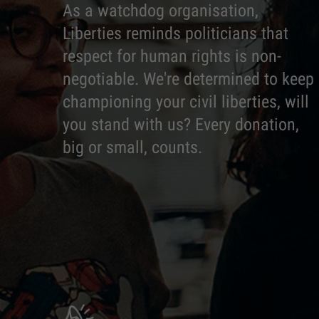
As a watchdog organisation,
Liberties reminds politicians that
respect for human rights is non-
negotiable. We're determined to keep
championing your civil liberties, will
you stand with us? Every donation,
big or small, counts.