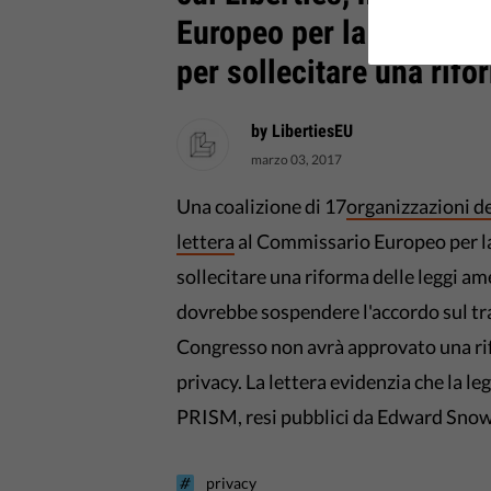
Europeo per la Giustizi
per sollecitare una rifor
by LibertiesEU
marzo 03, 2017
Una coalizione di 17
organizzazioni de
lettera
al Commissario Europeo per la
sollecitare una riforma delle leggi am
dovrebbe sospendere l'accordo sul tra
Congresso non avrà approvato una rifo
privacy. La lettera evidenzia che la 
PRISM, resi pubblici da Edward Snowd
privacy