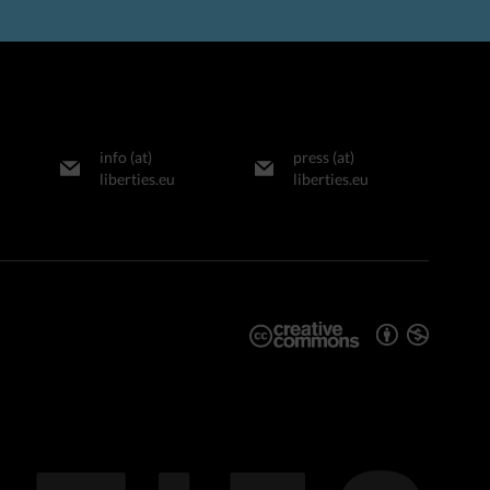
info (at)
press (at)
liberties.eu
liberties.eu