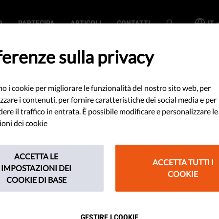
O
PARTECIPA
ARTICOLI
CONTATTI
IT
erenze sulla privacy
mo i cookie per migliorare le funzionalità del nostro sito web, per
i chiedono all'UE
zzare i contenuti, per fornire caratteristiche dei social media e per
re il traffico in entrata. È possibile modificare e personalizzare le
re il Privacy
oni dei cookie
ACCETTA LE
ACCETTA TUTTI I
IMPOSTAZIONI DEI
COOKIE
COOKIE DI BASE
nizzazioni della società civile, tra
o una lettera al Commissario
GESTIRE I COOKIE