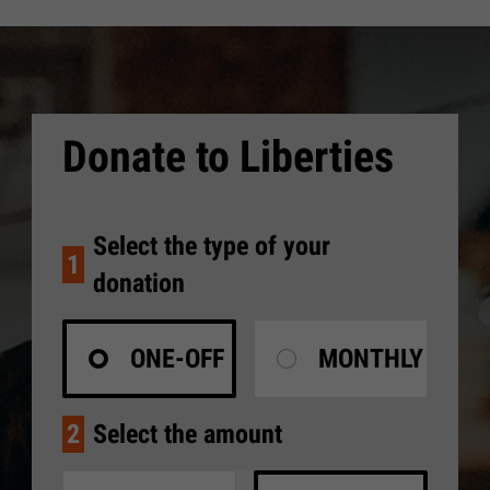
Donate to Liberties
Select the type of your
1
donation
ONE-OFF
MONTHLY
2
Select the amount