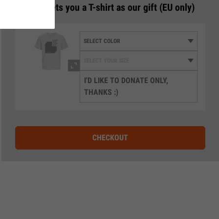
3
€50 gets you a T-shirt as our gift (EU only)
I'D LIKE TO DONATE ONLY,
THANKS :)
CHECKOUT