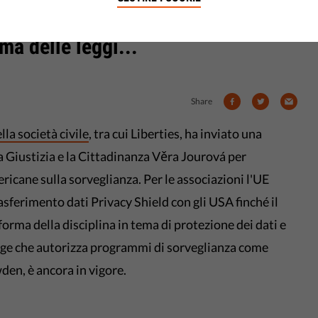
a e la Cittadinanza Věra Jourová
ma delle leggi...
Share
lla società civile
, tra cui Liberties, ha inviato una
 Giustizia e la Cittadinanza Věra Jourová per
ericane sulla sorveglianza. Per le associazioni l'UE
sferimento dati Privacy Shield con gli USA finché il
rma della disciplina in tema di protezione dei dati e
legge che autorizza programmi di sorveglianza come
en, è ancora in vigore.