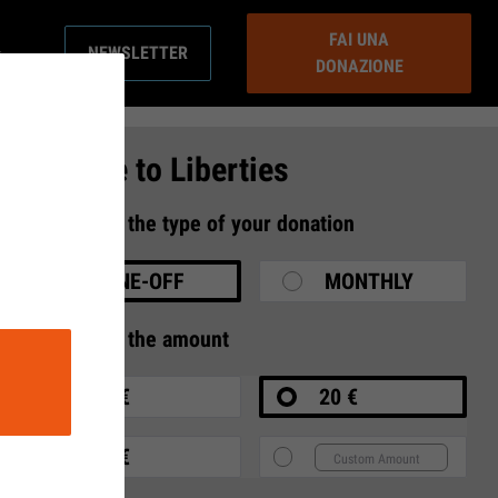
FAI UNA
NEWSLETTER
DONAZIONE
Donate to Liberties
1
Select the type of your donation
ONE-OFF
MONTHLY
2
Select the amount
10 €
20 €
35 €