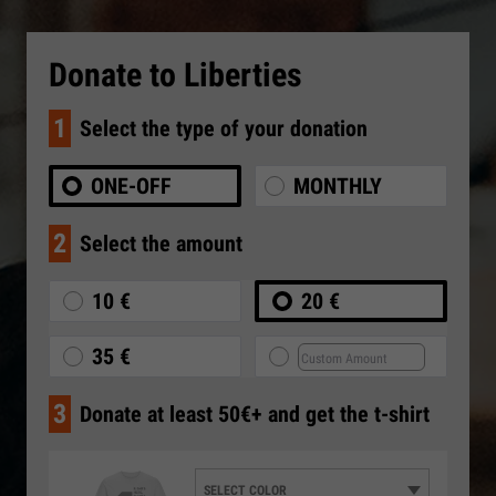
Donate to Liberties
1
Select the type of your donation
ONE-OFF
MONTHLY
2
Select the amount
10 €
20 €
35 €
3
Donate at least 50€+ and get the t-shirt