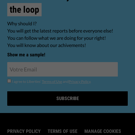
the loop
Why should I?
You will get the latest reports before everyone else!
You can follow what we are doing for your right!
You will know about our achivements!
Show me a sample!
I agree to Liberties'
Terms of Use
and
Privacy Policy
.
SUBSCRIBE
PRIVACY POLICY
TERMS OF USE
MANAGE COOKIES