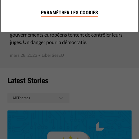
Les tribunaux indépendants permettent de garantir que
PARAMÉTRER LES COOKIES
tous les membres de la société respectent les mêmes
règles, y compris les riches et les puissants. Mais les
gouvernements européens tentent de contrôler leurs
juges. Un danger pour la démocratie.
mars 28, 2023
• LibertiesEU
Latest Stories