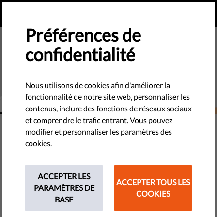
FR
FAIRE UN DON
MENU
Préférences de
confidentialité
Nous utilisons de cookies afin d'améliorer la
fonctionnalité de notre site web, personnaliser les
contenus, inclure des fonctions de réseaux sociaux
et comprendre le trafic entrant. Vous pouvez
DÉMOCRATIE ET JUSTICE
modifier et personnaliser les paramètres des
Qu'est-ce que le pouvoir
cookies.
judiciaire ? Pourquoi des
tribunaux indépendants sont-ils
ACCEPTER LES
ACCEPTER TOUS LES
PARAMÈTRES DE
essentiels pour toute
COOKIES
BASE
démocratie ?