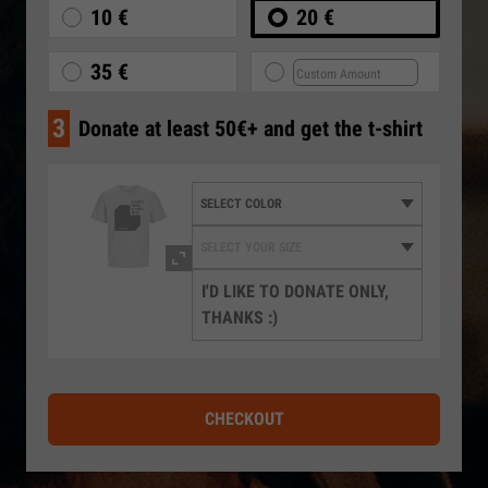
10 €
20 €
35 €
3
Donate at least 50€+ and get the t-shirt
I'D LIKE TO DONATE ONLY,
THANKS :)
CHECKOUT