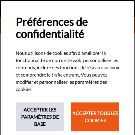
FR
FAIRE UN DON
MENU
Préférences de
DONATE TO LIBERTIES
confidentialité
TECHNOLOGIES ET DROITS
Nous utilisons de cookies afin d'améliorer la
fonctionnalité de notre site web, personnaliser les
Directive sur les services
contenus, inclure des fonctions de réseaux sociaux
numériques : quels sont ses
et comprendre le trafic entrant. Vous pouvez
modifier et personnaliser les paramètres des
principaux objectifs ?
cookies.
La législation sur les services numériques est un nouveau
texte législatif qui va réglementer « l'ouest sauvage » du
ACCEPTER LES
ACCEPTER TOUS LES
monde en ligne au sein de l'UE. Elle concerne les entreprises
PARAMÈTRES DE
COOKIES
qui fournissent des services en ligne dans l'UE ou aux
BASE
citoyens de l'UE.