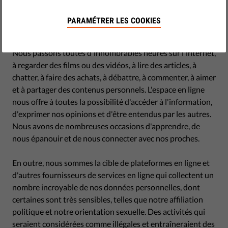
by Jascha Galaski
PARAMÉTRER LES COOKIES
juillet 05, 2022
Nous passons toutes d'innombrables heures sur l'internet,
à regarder des films ou des vidéos, à lire des articles, à
chatter, à faire des achats, à débattre, à commenter, à aimer
et à partager des contenus personnels. L'espace en ligne
nous offre à toutes la possibilité d'accéder à l'information,
d'exprimer nos opinions et d'être entendus par les autres.
Nous avons de nombreuses occasions d'apprendre, de
nous épanouir et de nous connecter avec nos proches.
En outre, nous sommes la cible de plateformes en ligne et
d'autres fournisseurs de services en ligne qui collectent un
nombre incroyable de nos données personnelles, dont
certaines sont très sensibles, telles que notre affiliation
politique et notre orientation sexuelle. Des activités qui
seraient considérées comme illégales et entraîneraient des