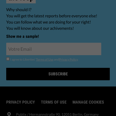
Why should I?
You will get the latest reports before everyone else!
You can follow what we are doing for your right!
You will know about our achivements!
Show me a sample!
I agree to Liberties'
Terms of Use
and
Privacy Policy
.
SUBSCRIBE
PRIVACY POLICY
TERMS OF USE
MANAGE COOKIES
Publix​ / Hermannstraße 90, 12051 Berlin, Germany