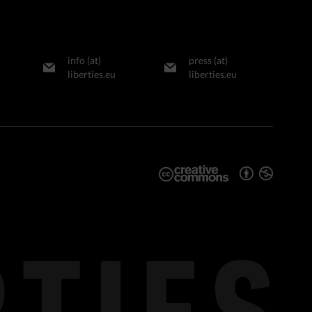
info (at)
press (at)
liberties.eu
liberties.eu