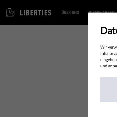
ÜBER UNS
UNSERE ARBEIT
Dat
Wir verw
Inhalte z
eingehend
und anpa