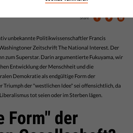
Share
ativ unbekannte Politikwissenschaftler Francis
Washingtoner Zeitschrift The National Interest. Der
ihn zum Superstar. Darin argumentierte Fukuyama, wir
chen Entwicklung der Menschheit und die
eralen Demokratie als endgültige Form der
 Triumph der "westlichen Idee" sei offensichtlich, da
Liberalismus tot seien oder im Sterben lägen.
e Form" der