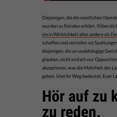
Diejenigen, die die westlichen liber
wurden zu Feinden erklärt. Illiberale
sie in Wirklichkeit alles andere als 
schaffen und vertiefen sie Spaltungen
diejenigen, die an unabhängige Geric
glauben, nicht einfach nur Opposition 
akzeptieren, was die Mehrheit des La
gehen. Und ihr Weg bedeutet, Euer La
Hör auf zu 
zu reden.