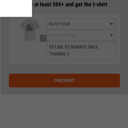
3
Donate at least 50€+ and get the t-shirt
I'D LIKE TO DONATE ONLY,
THANKS :)
CHECKOUT