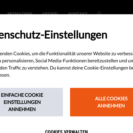
MITMACHEN
ARTIKEL
KONTAKT
enschutz-Einstellungen
enden Cookies, um die Funktionalität unserer Website zu verbess
och) nicht am
u personalisieren, Social Media-Funktionen bereitzustellen und u
en Traffic zu verstehen. Du kannst deine Cookie-Einstellungen b
schichte.
ssen.
EINFACHE COOKIE
ALLE COOKIES
en behauptete ein Publizist, die
EINSTELLUNGEN
ANNEHMEN
ANNEHMEN
kratie habe sich gegen alle
Gesellschaftsformen durchgesetzt.
COOKIES VERWALTEN