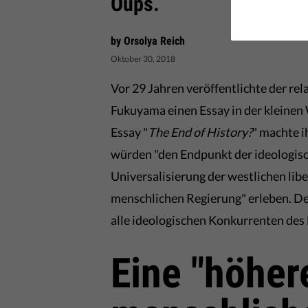
Oups.
by Orsolya Reich
Oktober 30, 2018
Vor 29 Jahren veröffentlichte der rel
Fukuyama einen Essay in der kleinen 
Essay "
The End of History?
" machte 
würden "den Endpunkt der ideologis
Universalisierung der westlichen lib
menschlichen Regierung" erleben. Der
alle ideologischen Konkurrenten des 
Eine "höher