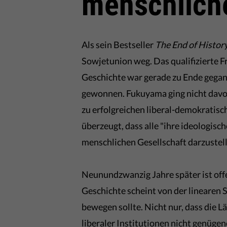
menschlich
Als sein Bestseller
The End of Histor
Sowjetunion weg. Das qualifizierte F
Geschichte war gerade zu Ende gegan
gewonnen. Fukuyama ging nicht davon a
zu erfolgreichen liberal-demokratis
überzeugt, dass alle "ihre ideologis
menschlichen Gesellschaft darzustel
Neunundzwanzig Jahre später ist offe
Geschichte scheint von der linearen S
bewegen sollte. Nicht nur, dass die
liberaler Institutionen nicht genüge