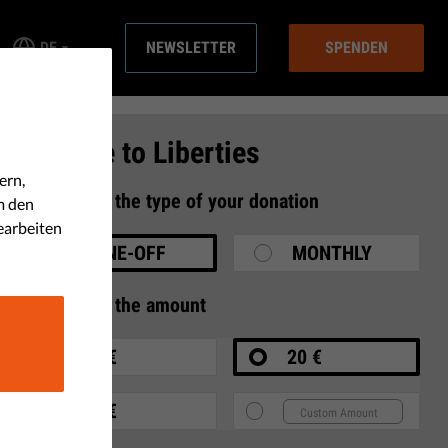
DE
NEWSLETTER
SPENDEN
Donate to Liberties
ern,
1
Select the type of your donation
m den
earbeiten
ONE-OFF
MONTHLY
2
Select the amount
10 €
20 €
35 €