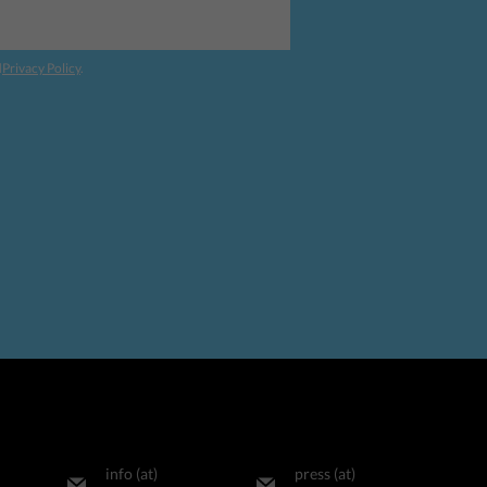
d
Privacy Policy
.
info (at)
press (at)