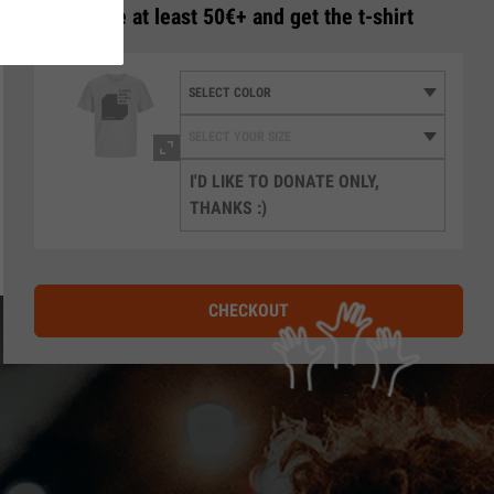
3
Donate at least 50€+ and get the t-shirt
I'D LIKE TO DONATE ONLY,
THANKS :)
CHECKOUT