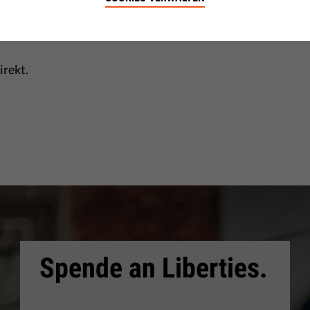
Share
irekt.
Spende an Liberties.