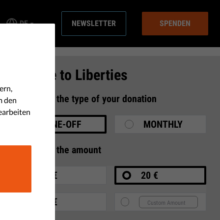
DE
NEWSLETTER
SPENDEN
Donate to Liberties
ern,
1
Select the type of your donation
m den
earbeiten
ONE-OFF
MONTHLY
2
Select the amount
10 €
20 €
35 €