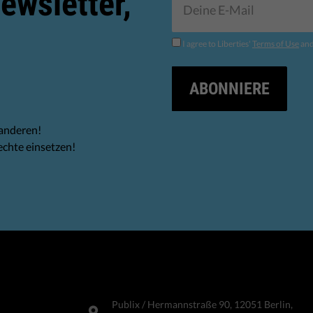
ewsletter,
I agree to Liberties'
Terms of Use
an
ABONNIERE
 anderen!
echte einsetzen!
Publix​ / Hermannstraße 90, 12051 Berlin,