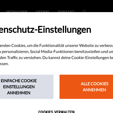
MITMACHEN
ARTIKEL
KONTAKT
enschutz-Einstellungen
enden Cookies, um die Funktionalität unserer Website zu verbess
: Zunehmender
u personalisieren, Social Media-Funktionen bereitzustellen und u
en Traffic zu verstehen. Du kannst deine Cookie-Einstellungen b
in der EU
ssen.
EINFACHE COOKIE
ALLE COOKIES
ressefreiheit. Die EU sollte
EINSTELLUNGEN
ANNEHMEN
ANNEHMEN
n mehr tun, um die grundlegenden
tzen und zu fördern.
COOKIES VERWALTEN