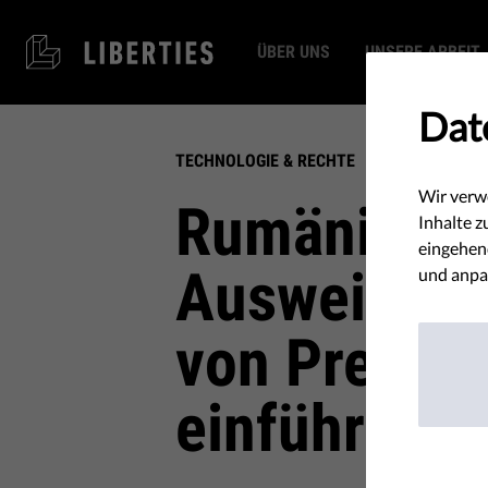
ÜBER UNS
UNSERE ARBEIT
Dat
TECHNOLOGIE & RECHTE
Wir verw
Rumänien wi
Inhalte z
eingehend
Ausweispfli
und anpa
von Prepai
einführen