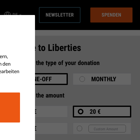
DE
NEWSLETTER
SPENDEN
Donate to Liberties
ern,
1
Select the type of your donation
m den
earbeiten
ONE-OFF
MONTHLY
2
Select the amount
10 €
20 €
35 €