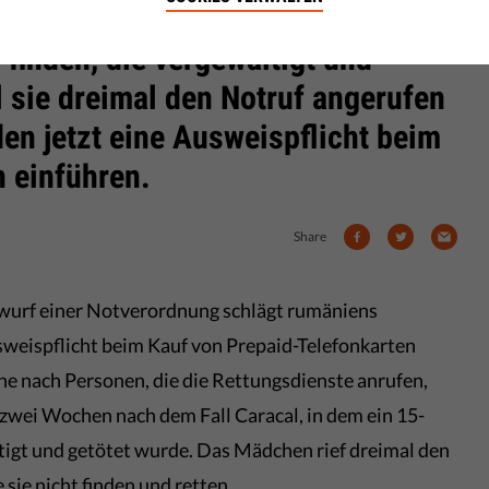
chen Polizei nicht gelang eine
 finden, die vergewaltigt und
 sie dreimal den Notruf angerufen
den jetzt eine Ausweispflicht beim
n einführen.
Share
twurf einer Notverordnung schlägt rumäniens
sweispflicht beim Kauf von Prepaid-Telefonkarten
che nach Personen, die die Rettungsdienste anrufen,
e zwei Wochen nach dem Fall Caracal, in dem ein 15-
tigt und getötet wurde. Das Mädchen rief dreimal den
 sie nicht finden und retten.