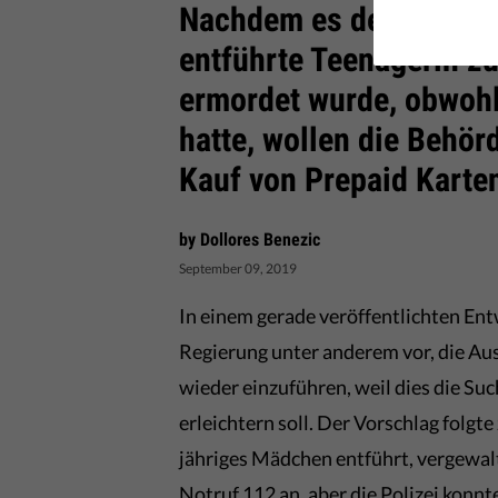
Nachdem es der rumänis
entführte Teenagerin zu
ermordet wurde, obwohl
hatte, wollen die Behör
Kauf von Prepaid Karte
by Dollores Benezic
September 09, 2019
In einem gerade veröffentlichten En
Regierung unter anderem vor, die Au
wieder einzuführen, weil dies die Su
erleichtern soll. Der Vorschlag folgt
jähriges Mädchen entführt, vergewal
Notruf 112 an, aber die Polizei konnte