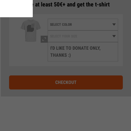
3
Donate at least 50€+ and get the t-shirt
I'D LIKE TO DONATE ONLY,
THANKS :)
CHECKOUT