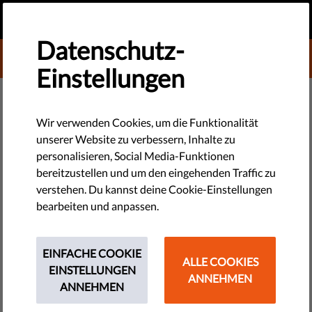
DE
SPENDEN
MENU
Datenschutz-
DONATE TO LIBERTIES
Einstellungen
TECHNOLOGIE & RECHTE
#ReclaimYourFace - Warum wir
Wir verwenden Cookies, um die Funktionalität
unserer Website zu verbessern, Inhalte zu
uns der Kampagne gegen
personalisieren, Social Media-Funktionen
Massenüberwachung
bereitzustellen und um den eingehenden Traffic zu
verstehen. Du kannst deine Cookie-Einstellungen
angeschlossen haben
bearbeiten und anpassen.
Endlich können Aktivist*innen und Bürger*innen gemeinsam
EINFACHE COOKIE
die Europäische Kommission dazu aufrufen, uns alle vor
ALLE COOKIES
EINSTELLUNGEN
Gesichtserkennungstechnologien zu schützen.
ANNEHMEN
ANNEHMEN
by Israel Butler & Nikolett Aszodi