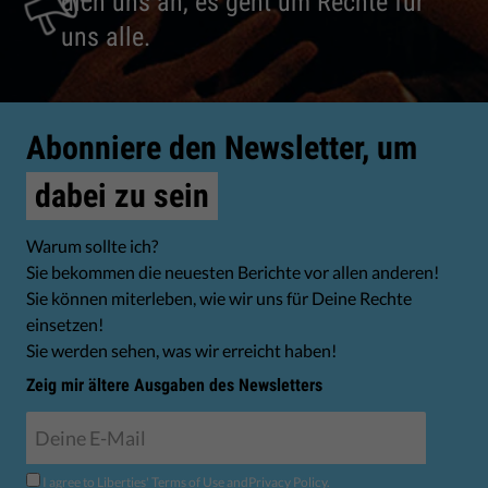
dich uns an, es geht um Rechte für
uns alle.
Abonniere den Newsletter, um
dabei zu sein
Warum sollte ich?
Sie bekommen die neuesten Berichte vor allen anderen!
Sie können miterleben, wie wir uns für Deine Rechte
einsetzen!
Sie werden sehen, was wir erreicht haben!
Zeig mir ältere Ausgaben des Newsletters
I agree to Liberties'
Terms of Use
and
Privacy Policy
.