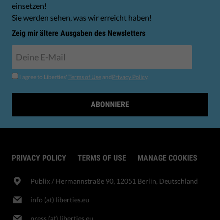
einsetzen!
Sie werden sehen, was wir erreicht haben!
Zeig mir ältere Ausgaben des Newsletters
I agree to Liberties'
Terms of Use
and
Privacy Policy
.
ABONNIERE
PRIVACY POLICY
TERMS OF USE
MANAGE COOKIES
Publix​ / Hermannstraße 90, 12051 Berlin, Deutschland
info (at) liberties.eu
press (at) liberties.eu