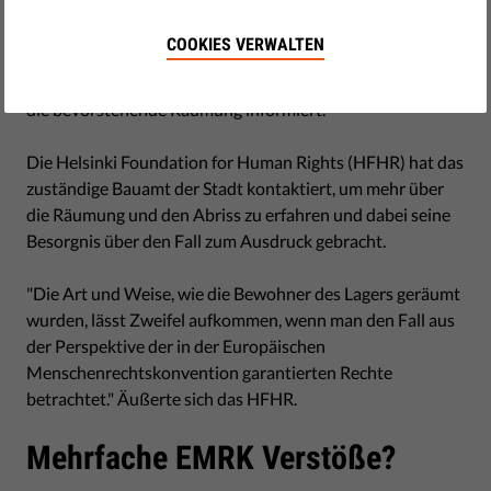
Das Romalager in der polnischen Stadt Breslau (Wrocław)
COOKIES VERWALTEN
wurde geräumt und abgerissen. Laut Medienberichten
wurden die die in dem Camp lebenden Roma nicht über
die bevorstehende Räumung informiert.
Die Helsinki Foundation for Human Rights (HFHR) hat das
zuständige Bauamt der Stadt kontaktiert, um mehr über
die Räumung und den Abriss zu erfahren und dabei seine
Besorgnis über den Fall zum Ausdruck gebracht.
"Die Art und Weise, wie die Bewohner des Lagers geräumt
wurden, lässt Zweifel aufkommen, wenn man den Fall aus
der Perspektive der in der Europäischen
Menschenrechtskonvention garantierten Rechte
betrachtet." Äußerte sich das HFHR.
Mehrfache EMRK Verstöße?