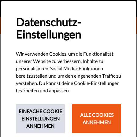
DE
SPENDEN
MENU
Datenschutz-
DONATE TO LIBERTIES
Einstellungen
TECHNOLOGIE & RECHTE
Romalager in Breslau geräumt
Wir verwenden Cookies, um die Funktionalität
unserer Website zu verbessern, Inhalte zu
und abgerissen
personalisieren, Social Media-Funktionen
bereitzustellen und um den eingehenden Traffic zu
Zivilgesellschaftliche Gruppen verurteilen die
verstehen. Du kannst deine Cookie-Einstellungen
unangekündigte Zerstörung eines Romalagers in Breslau und
bearbeiten und anpassen.
warnen, dass solche Aktionen Zweifel aufkommen lassen,
wie ernst in Polen der Schutz der Menschenrechte
EINFACHE COOKIE
genommen wird.
ALLE COOKIES
EINSTELLUNGEN
ANNEHMEN
ANNEHMEN
by Małgorzata Szuleka
August 20, 2015