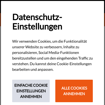
DE
SPENDEN
MENU
Datenschutz-
DONATE TO LIBERTIES
Einstellungen
TECHNOLOGIE & RECHTE
Quiz: Was ist Real-Time-
Wir verwenden Cookies, um die Funktionalität
unserer Website zu verbessern, Inhalte zu
Bidding?
personalisieren, Social Media-Funktionen
bereitzustellen und um den eingehenden Traffic zu
Verstehst Du, wie Online-Werbung funktioniert? Und weißt Du
verstehen. Du kannst deine Cookie-Einstellungen
was das für Deine Privatsphäre bedeutet? Finde es heraus,
bearbeiten und anpassen.
indem Du an unserem Quiz teilnimmst.
EINFACHE COOKIE
by LibertiesEU
ALLE COOKIES
EINSTELLUNGEN
Juni 28, 2019
ANNEHMEN
ANNEHMEN
[codebox]