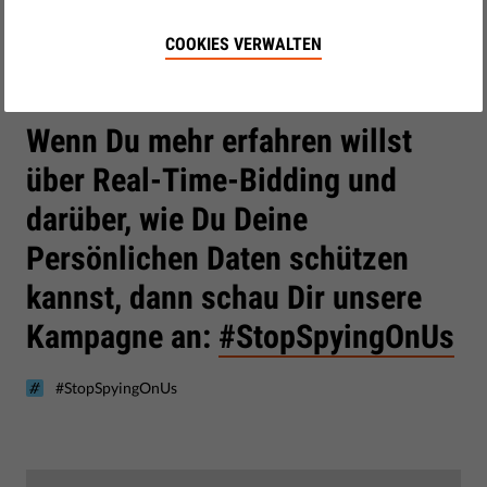
Wie hast Du abgeschnitten? Teile unseren Quiz und
COOKIES VERWALTEN
vergleiche Dein Ergebnis mit dem Deiner Freunde und
Deiner Familie.
Wenn Du mehr erfahren willst
über Real-Time-Bidding und
darüber, wie Du Deine
Persönlichen Daten schützen
kannst, dann schau Dir unsere
Kampagne an:
#StopSpyingOnUs
#StopSpyingOnUs