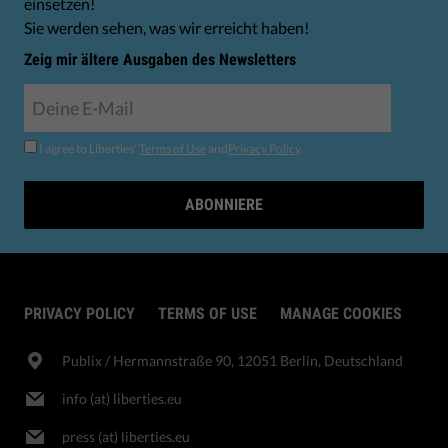
einsetzen!
Sie werden sehen, was wir erreicht haben!
Zeig mir ältere Ausgaben des Newsletters
I agree to Liberties'
Terms of Use
and
Privacy Policy
.
ABONNIERE
PRIVACY POLICY
TERMS OF USE
MANAGE COOKIES
Publix​ / Hermannstraße 90, 12051 Berlin, Deutschland
info (at) liberties.eu
press (at) liberties.eu