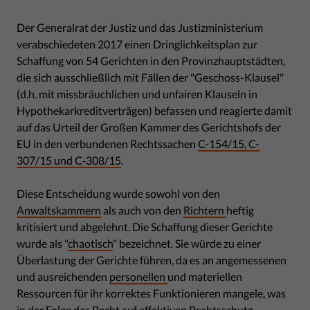
Der Generalrat der Justiz und das Justizministerium
verabschiedeten 2017 einen Dringlichkeitsplan zur
Schaffung von 54 Gerichten in den Provinzhauptstädten,
die sich ausschließlich mit Fällen der "Geschoss-Klausel"
(d.h. mit missbräuchlichen und unfairen Klauseln in
Hypothekarkreditverträgen) befassen und reagierte damit
auf das Urteil der Großen Kammer des Gerichtshofs der
EU in den verbundenen Rechtssachen
C-154/15, C-
307/15 und C‑308/15
.
Diese Entscheidung wurde sowohl von den
Anwaltskammern
als auch von den
Richtern
heftig
kritisiert und abgelehnt. Die Schaffung dieser Gerichte
wurde als "
chaotisch
" bezeichnet. Sie würde zu einer
Überlastung der Gerichte führen, da es an angemessenen
und ausreichenden
personellen
und materiellen
Ressourcen für ihr korrektes Funktionieren mangele, was
in der Folge das Recht auf effektiven Rechtsschutz