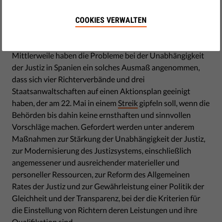
Organe und die Europäische Kommission gewandt, um
schwere Mängel in den Bereichen Unabhängigkeit der
COOKIES VERWALTEN
Justiz und Recht auf Zugang zur Justiz anzumahnen.
Mittlerweile haben die Probleme bei der Unabhängigkeit
der Justiz in Spanien ein solches Ausmaß angenommen,
dass sich vier Richterverbände und drei
Staatsanwaltschaften auf einen Aktionsplan geeinigt
haben, der am 22. Mai in einem
Streik
gipfeln soll, wenn die
Behörden bis dahin keine ernsthaften und sinnvollen
Vorschläge machen. Gefordert werden unter anderem
Maßnahmen zur Stärkung der Unabhängigkeit der Justiz,
zur Modernisierung des Justizsystems, einschließlich
angemessener und ausreichender materieller und
personeller Ressourcen, zur Reform des Allgemeinen
Rates der Justiz und zur Gewährleistung einer Politik der
Gleichheit und der Transparenz, bei der die Kriterien für
die Einstellung von Richtern deren Leistungen und ihre
Qualifikation sind.