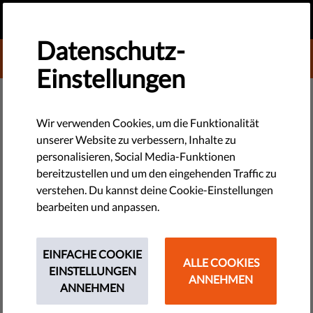
DE
SPENDEN
MENU
Datenschutz-
DONATE TO LIBERTIES
Einstellungen
TECHNOLOGIE & RECHTE
Porträt der spanischen Justiz
Wir verwenden Cookies, um die Funktionalität
unserer Website zu verbessern, Inhalte zu
personalisieren, Social Media-Funktionen
Spanien kämpft nach wie vor mit gravierenden Mängeln bei
bereitzustellen und um den eingehenden Traffic zu
der Unabhängigkeit der Justiz. Als einer der Grundpfeiler
verstehen. Du kannst deine Cookie-Einstellungen
demokratischer Gesellschaften, ist diese aber essentiell für
bearbeiten und anpassen.
das Vertrauen der Öffentlichkeit in ihre Institutionen.
by Rights International Spain
EINFACHE COOKIE
ALLE COOKIES
Mai 16, 2018
EINSTELLUNGEN
ANNEHMEN
ANNEHMEN
In den vergangenen Jahren hat sich das Liberties-Mitglied
Rights International Spain regelmäßig an die UNO-