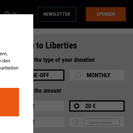
DE
NEWSLETTER
SPENDEN
Donate to Liberties
ern,
1
Select the type of your donation
m den
earbeiten
ONE-OFF
MONTHLY
2
Select the amount
10 €
20 €
35 €