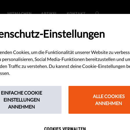
MITMACHEN
ARTIKEL
KONTAKT
enschutz-Einstellungen
enden Cookies, um die Funktionalität unserer Website zu verbess
ter im
u personalisieren, Social Media-Funktionen bereitzustellen und u
en Traffic zu verstehen. Du kannst deine Cookie-Einstellungen b
 mit der
ssen.
EINFACHE COOKIE
ALLE COOKIES
EINSTELLUNGEN
ANNEHMEN
ANNEHMEN
rnationale Gremien unterstützen
m Widerstand gegen die Versuche
COOKIES VERWALTEN