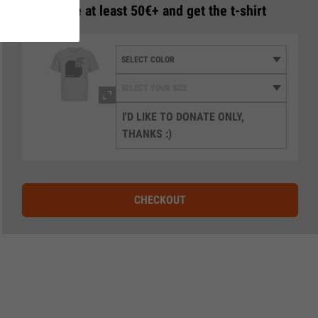
3
Donate at least 50€+ and get the t-shirt
I'D LIKE TO DONATE ONLY,
THANKS :)
CHECKOUT