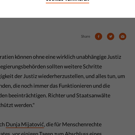
ng, die Unabhängigkeit der Justiz
Share
tien können ohne eine wirklich unabhängige Justiz
Regierungsbehörden sollten weitere Schritte
keit der Justiz wiederherzustellen, und alles tun, um
den, die noch immer das Funktionieren und die
den beeinträchtigen. Richter und Staatsanwälte
hützt werden."
ich
Dunja Mijatović
, die für Menschenrechte
tes, vor einigen Tagen zum Abschluss eines