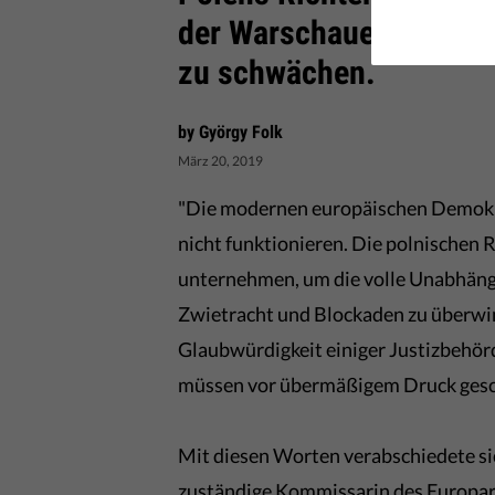
der Warschauer Regieru
zu schwächen.
by György Folk
März 20, 2019
"Die modernen europäischen Demokra
nicht funktionieren. Die polnischen 
unternehmen, um die volle Unabhängig
Zwietracht und Blockaden zu überwin
Glaubwürdigkeit einiger Justizbehör
müssen vor übermäßigem Druck gesc
Mit diesen Worten verabschiedete s
zuständige Kommissarin des Europara